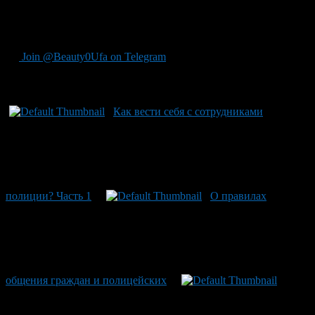
законные
требования. И помните о ваших правах!
Источник: http://shkolazhizni.ru/archive/0/n-60651/ ©
Shkolazhizni.ru
Join @Beauty0Ufa on Telegram
Рекомендуем почитать:
Как вести себя с сотрудниками
полиции? Часть 1
О правилах
общения граждан и полицейских