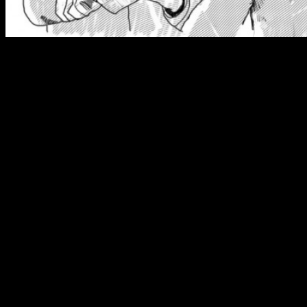
Полицейские – неотъемлемая часть гарантии безопасности в
наше время! И днем, и ночью органы правопорядка охраняют
нас от возможных преступных посягательств: обмана,
насилия, нарушение общественного порядка.
Нынешняя правоохранительная система перешла от
доминантных отношений между полицейским и гражданином
– к партнерским. Между тем, каждый из нас в своей жизни
может столкнуться с
сотрудниками полиции
. Существуют
некоторые правила, которые необходимо знать
каждому
гражданину и которым стоит следовать при общении с
полицией.
Основания для обращения сотрудника полиции к гражданину
могут быть разными: от плановой проверки паспортного
режима до подозрения вас в совершении какого-либо
преступления либо административного правонарушения.
Прежде всего, помните о ст. 51 Конституции РФ, в
соответствии с которой «Никто не обязан свидетельствовать
против себя самого, своего супруга и близких
родственников…». Это является гарантом вашей правовой