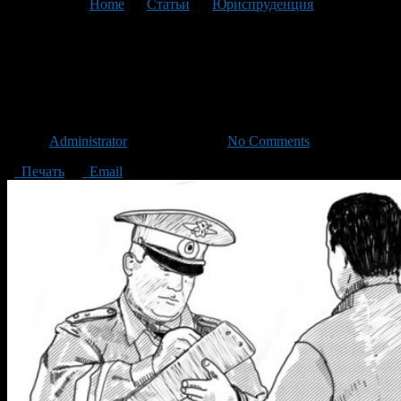
You are here:
Home
>
Статьи
>
Юриспруденция
>
Текущая
статья
Что нужно знать гражданину
при общении с полицейским?
Автор
Administrator
/ 13.04.2013 /
No Comments
Печать
Email