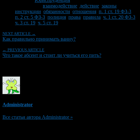
Рубрики
Юриспруденция
Tagged With:
взаимодействие
,
действие
,
законы
,
инструкции
,
обязанности
,
отношения
,
п. 1 ст. 19 ФЗ-3
,
п. 2 ст. 5 ФЗ-3
,
полиция
,
права
,
правила
,
ч. 1 ст. 20 ФЗ-3
,
ч. 3 ст. 19
,
ч. 5 ст. 19
NEXT ARTICLE →
Как правильно принимать ванну?
← PREVIOUS ARTICLE
Что такое абсент и стоит ли учиться его пить?
Об авторе
Administrator
Все статьи автора Administrator »
Добавить комментарий