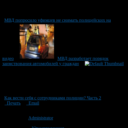
МВД попросило уфимцев не снимать полицейских на
видео
МВД разработает порядок
заимствования автомобилей у граждан
Как вести себя с сотрудниками полиции? Часть 2
Печать
Email
Опубликовано: 13 лет назад на 13.04.2013
Автор:
Administrator
Последнее изминение 13 апреля, 2013 @ 12:47 пп