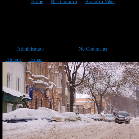
You are here:
Home
>
Все новости
>
Новости Уфы
>
Текущая статья
ГИБДД Уфы предупреждает
о сильных снегопадах
Автор
Administrator
/ 11.03.2013 /
No Comments
Печать
Email