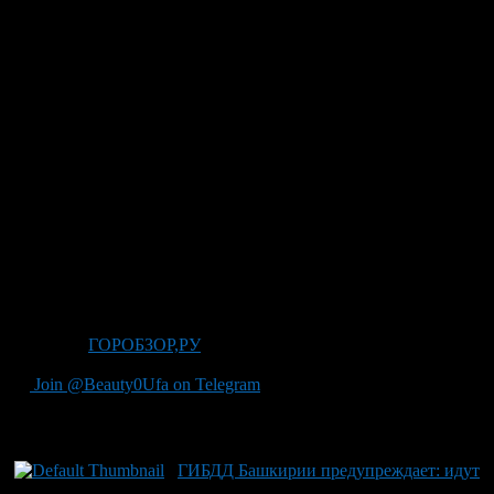
В связи с этим, для предупреждения дорожно-транспортных
происшествий ГИБДД столицы убедительно просит
автовладельцев быть бдительными и предельно
внимательными при движении по улицам и дорогам.
Автоинспекторы также советуют воздержаться от дальних
поездок. Если поездку отложить нельзя, то двигаться на
автомобиле или пешком в соответствии с Правилами
дорожного движения, при этом соблюдая дистанцию и
выбирая максимально безопасный скоростной режим.
Чтобы не мешать работе снегоуборочной техники, водителей
просят неукоснительно соблюдать правила остановки и
стоянки, особенно в зоне остановок общественного
транспорта, и не препятствовать работе коммунальных служб
города.
Источник
ГОРОБЗОР,РУ
Join @Beauty0Ufa on Telegram
Рекомендуем почитать:
ГИБДД Башкирии предупреждает: идут