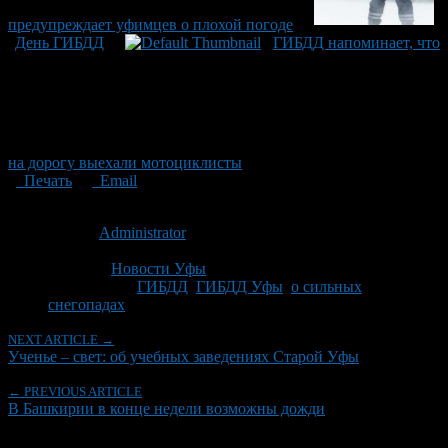
предупреждает уфимцев о плохой погоде
День ГИБДД
ГИБДД напоминает, что
на дорогу выехали мотоциклисты
Печать
Email
Опубликовано: 13 лет назад на 11.03.2013
Автор:
Administrator
Последнее изминение 11 марта, 2013 @ 5:07 пп
Рубрики
Новости Уфы
Tagged With:
ГИБДД
,
ГИБДД Уфы
,
о сильных
снегопадах
NEXT ARTICLE →
Ученье – свет: об учебных заведениях Старой Уфы
← PREVIOUS ARTICLE
В Башкирии в конце недели возможны дожди
Об авторе