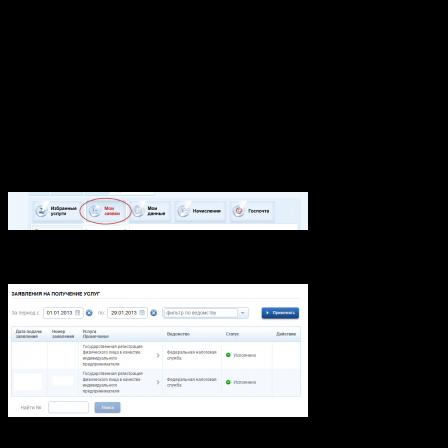
Закрываем окно, из которого скачивали программу. И снова
мы на окне отправки заявки, жмем «далее». На этом окне все
просто, заполняем данные, «Серия и номер документа»
вводится в формате «xx xx xxxxxx», а так нечего сложного.
Жмем «Дальше», теперь указываем где мы прописаны и
регистрирующий орган. Жмем «Дальше», тут тоже нечего
сложного, закачиваем наше заявление на портал, нажимаем
«Далее», все заявка отправлена!
Теперь заходим в «Мой кабинет» и нажимаем на «Мои заяви»
Листаем вниз, там видим нашу заявку
У меня две, т. к. первую у меня отвергли, по причине не