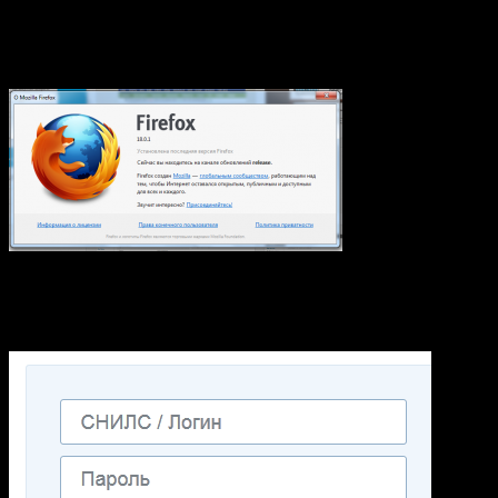
В принципе это не критично, сайт работает и так вполне
нормально. Но все равно интересно, что там за плагин
требуется? (у меня FireFox версия 18.0.1)
На да ладно, мы тут не за этим, так что раз все работает
попытаемся зарегистрировать ИП через портал, для начала
необходимо авторизироваться.