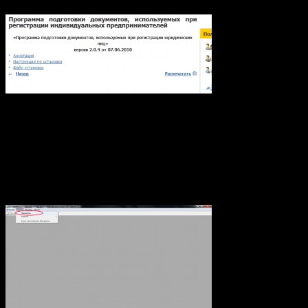
Я, честно говоря не читал Аннотацию и Инструкцию по
установке, а сразу нажал на «Файл установки». «Инсталник»
программы «весит» чуть больше 50мб. С установкой проблем
скорее всего у Вас не возникнет, а вот дальше, возможны,
трудности. И так если вы пользуетесь «OpenOffice», как я, то
первым делом Вам необходимо зайти в «Сервис» →
«Параметры».