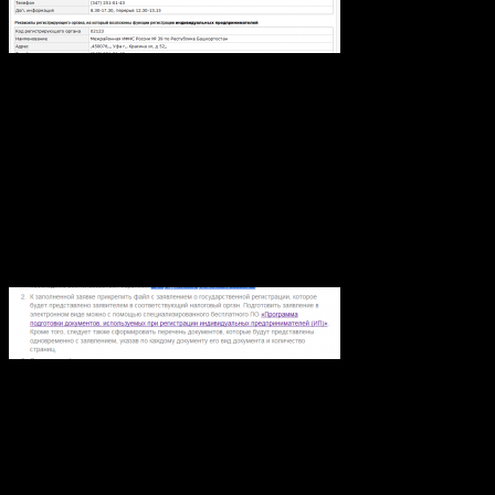
И тут для меня снова совершенно непонятная картина, зачем
мне выдали кучу информации?
Я ведь искал только ИФНС в которую мне нужно подать
заявление о регистрации. Зачем выдавать на мой запрос две
разные ИФНС?
Ну ладно запоминаем данные. Закрываем окно поиска ИФНС.
Возвращаемся к шагу «отправки заявки». Смотрим на пункт
2.
в нем говориться, что нам необходима к заявке прикрепить
файл с заявлением о государственной регистрации. Для
формирования заявления предлагают скачать программу
«Программа подготовки документов, используемых при
регистрации индивидуальных предпринимателей (ИП)». Ну
что же, качаем.