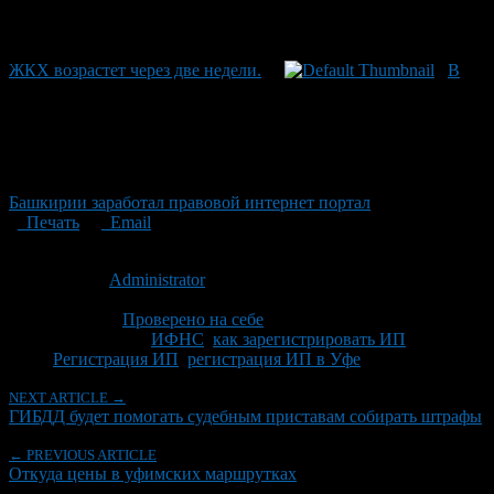
ЖКХ возрастет через две недели.
В
Башкирии заработал правовой интернет портал
Печать
Email
Опубликовано: 14 лет назад на 30.01.2013
Автор:
Administrator
Последнее изминение 16 сентября, 2014 @ 2:32 дп
Рубрики
Проверено на себе
Tagged With:
ИФНС
,
как зарегистрировать ИП
,
Регистрация ИП
,
регистрация ИП в Уфе
NEXT ARTICLE →
ГИБДД будет помогать судебным приставам собирать штрафы
← PREVIOUS ARTICLE
Откуда цены в уфимских маршрутках