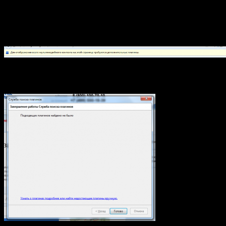
занимает около двух недель, т. к. пароль идет по почте… Что
же, сказано — сделано!
Первое что мне бросилось в глаза, так это постоянно
появляющаяся надпись, что требуется установить плагин
но когда нажимаешь на «Установить требуемые плагины», то
получаешь вот такое сообщение.