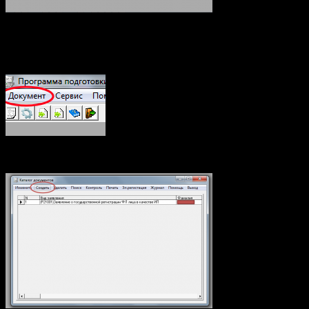
И выбрать там программу для печати «OpenOffice», по
умолчанию стоит «Microsoft Word». Теперь можно преступить
к формированию заявления, нажимаем на «Документы»
В открывшимся окне нажимаем «Создать»