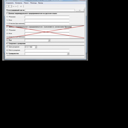
У меня так же возникла проблема с выбором
регистрирующего органа, помните выше мы искали ИФНС?
Так вот, я пытался указать ИФНС №2, но её в списке не было,
только потом дошло, что надо выбирать ИФНС №39.
Заполнили все? Тогда жмите «Сохранить» и «Выход», теперь
у Вас в окне «каталог документов» есть Ваше заполненное
заявление, выберите его и нажмите «Печать», у Вас откроется
Вордовский документ с заполненным заявлением, сохраните
и распечатайте его!
На этом работа с программой «Программа подготовки
документов ИП» закончена, возвращаемся на портал.