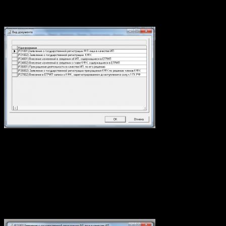
Выбираем из списка необходимое нам заявление.
Жмем «Ок». В появившимся окне будет три вкладке,
необходимо заполнить все поля. Только есть один момент,
пункт 2 «Данные индивидуального предпринимателя
(заполняется латинскими буквами)» заполнять не надо (я
заполнил, меня развернули переделывать), это поля заполняют
только иностранные граждане, это вы потом прочитаете, когда
распечатаете заявление, там внизу приписка об этом будет, со
звездочкой.