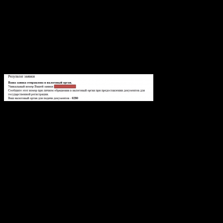
правильно выбранного регистрирующего органа. А со второй
все нормально, после того как нажмете на заявку, перейдете
на страницу заявки, крутите вниз, там будет «Список
документов по заявлению». Вы должны увидеть один
документ «Результат_1.html ». Жмите «Промотр», Вам
откроется страница с результатом обработке заявки. У Вас
должно появится вот такое сообщение
Если нет, то значит где то ошиблись, начинать сначала
придется 🙂
Если все нормально, то запоминаете номер и идете в
налоговый орган который указан.
С собой необходимо иметь:
Распечатанное заявление, причем его надо
прошнуровать, поставить подпись и указать количество
листов
Ксерокопия паспорта (всех страниц), тоже нужно
прошнуровать, поставить подпись и указать количество