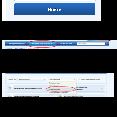
После авторизации в меню выбираем «Информация об
услугах»
Появляется очень непонятный перечень различных
государственных органов, поэтому ставим фильтр «по
категориям»
Вот, теперь, вроде, стало понятнее, ищем пункт
«предпринимательская деятельность» → «Лицензирование,
регистрация, предоставление сведений» → «Государственная