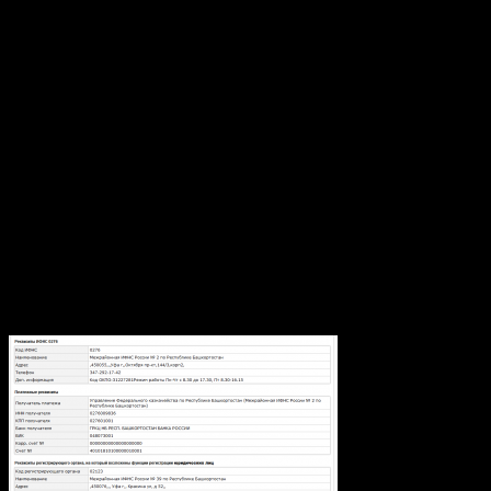
нажимать далее? Почему не сделать это через AJAX? Ведь
живой поиск то есть.. Дольше очень не понятен момент с
выбором района, например я живу в Уфе и если я выбираю
Уфимский район, то города Уфа в выпадающем списке
городов нет, я не сразу догадался, что район можно не
выбирать, а просто нажать далее и тогда город Уфа есть.
Затем, после того как я выбрал город Уфа, меня просят указать
населенный пункт, вот тут тоже не совсем понято, Уфа сама
по себе является населенным пунктом, а все деревни рядом с
Уфой, как я считаю относятся к Уфимскому району. Почему
просто не сделать выбор населенного пункта? Зачем два
дублирующих на мой взгляд поля?
С этим разобрались, дальше все просто находим улицу,
указываем номер дома, нажимаем «Дальше». Получаем
реквизиты ИФНС.