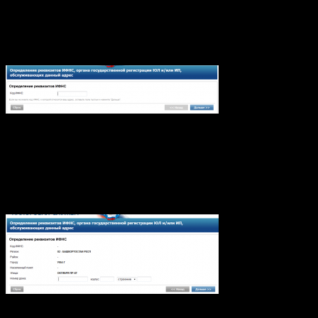
Как нам пишут, первый шаг — это выяснить какой орган
осуществляет государственную регистрацию. Что же,
попробуем. Кликаем «Определение реквизитов ИФНС».
Шаг первый, нас просят ввести код ИФНС, довольно странно,
если я знаю код ИФНС, то зачем я тогда пытаюсь определить
какая ИФНС мне необходима? О_о
Ну да ладно, жмем «Дальше». Попадаем на шаг ввода адреса,
вот тут у меня много вопросов к разработчикам.
Первый — почему после выбора, каждый раз необходимо