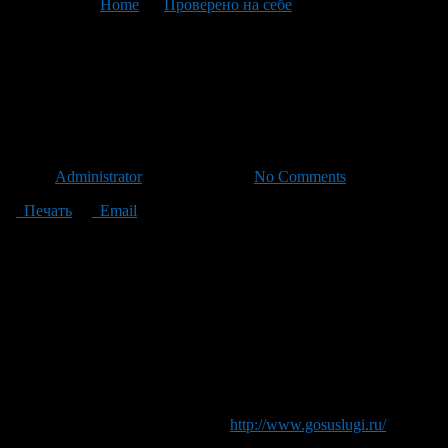
You are here:
Home
>
Проверено на себе
>
Текущая статья
Как зарегистрировать ИП в
Уфе через портал
Государственных услуг
Автор
Administrator
/ 30.01.2013 /
No Comments
Печать
Email
Сегодня решил открыть новый раздел на сайте «Проверено на
себе», в этом разделе я буду публиковать обзоры различных
вещей или инструкции как сделать что то. А начать я решил с
рассказа как я регистрировал ИП через портал
Государственных услуг.
И так, решил я зарегистрировать себя в качестве
индивидуального предпринимателя, так сказать пора выйти
из тени 🙂 А так как перспектива стоять в очередях в
налоговой меня не прельщала, то я решил сделать это через
портал Государственных Услуг (
http://www.gosuslugi.ru/
). Благо
зарегистрировался я там порядка года назад, регистрация