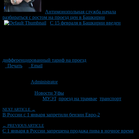
Антимонопольная служба начала
разбираться с ростом на проезд цен в Башкирии
С 15 февраля в Башкирии введен
дифференцированный тариф на проезд
Печать
Email
Опубликовано: 14 лет назад на 01.01.2013
Автор:
Administrator
Последнее изминение 1 января, 2013 @ 10:10 пп
Рубрики
Новости Уфы
Tagged With:
МУЭТ
,
проезд на трамвае
,
транспорт
NEXT ARTICLE →
В России с 1 января запретили бензин Евро-2
← PREVIOUS ARTICLE
С 1 января в России запрещена продажа пива в ночное время