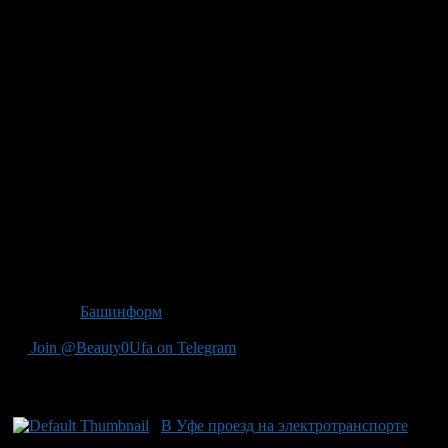
2012 году составляла 18 рублей, в Челябинске – 15 рублей, в
Казани и Перми – 12 рублей. Между тем, за прошедшие три
года произошло повышение цен на электрическую энергию
на 25,1 процента, на тепловую – на 29,4 процента.
Теперь по пластиковой карточке проезд стоит 9 рублей — на
рубль дороже, чем до принятия новых тарифов.
Поездка по социальной пластиковой карте для льготников
федерального и регионального значения и обычных
пенсионеров подорожала с 3 до 5 рублей. Стоимость проезда
по пластиковой карте для студентов и учащихся дневных
отделений высших, средних и профессиональных учебных
заведений поднялась с 5 до 6 рублей. Возросла и стоимость
проезда по карточке школьника – с 2 до 4 рублей. Провоз
багажа подорожал с 6 до 7 рублей.
Источник
Башинформ
Join @Beauty0Ufa on Telegram
Рекомендуем почитать:
В Уфе проезд на электротранспорте