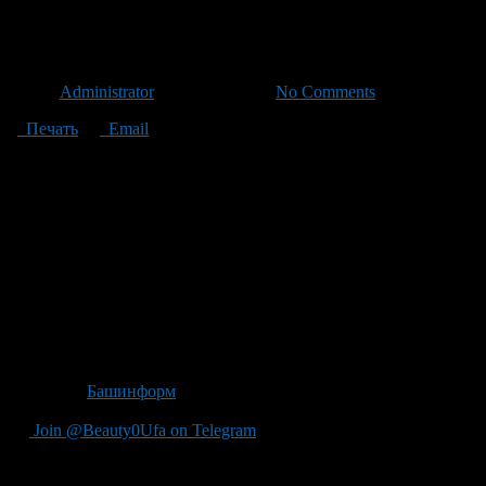
МЧМ-2013: Сборная России сы
Автор
Administrator
/ 29.12.2012 /
No Comments
Печать
Email
В последнюю субботу 2012 года в Уфе на чемпионате мира-201
В обоих победителя угадать не сложно. Вопрос, пожалуй, толь
зацепиться в высшем дивизионе, так как ни Латвия, ни Герман
Интересно, что и Россия и Швеция имеют по пять очков, потер
Стопроцентный результат пока у сборной Канады — шесть очк
друзьями» из России.
У сборной России есть возможность дать сыграть номинально 
Источник
Башинформ
Join @Beauty0Ufa on Telegram
Рекомендуем почитать: