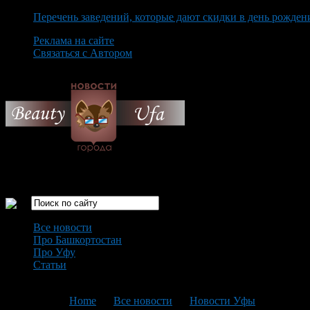
Перечень заведений, которые дают скидки в день рожден
Реклама на сайте
Связаться с Автором
Saturday August 8th, 2026
Только самые интересные новости города Уфа
Все новости
Про Башкортостан
Про Уфу
Статьи
Loading...
You are here:
Home
>
Все новости
>
Новости Уфы
>
Текущая