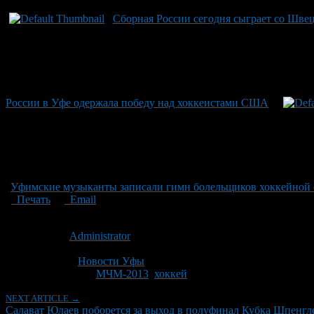
Сборная России сегодня сыграет со Шве
России в Уфе одержала победу над хоккеистами США
Уфимские музыканты записали гимн болельщиков хоккейной 
Печать
Email
Опубликовано: 14 лет назад на 29.12.2012
Автор:
Administrator
Последнее изминение 29 декабря, 2012 @ 10:52 дп
Рубрики
Новости Уфы
Tagged With:
МЧМ-2013
,
хоккей
NEXT ARTICLE →
Салават Юлаев поборется за выход в полуфинал Кубка Шпенгл