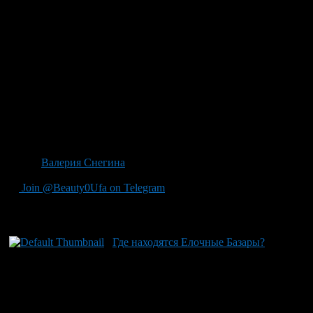
ул. Комсомольская рядом с
д. № 25 (возле ТСК «Енисей»)
ул. Ленина рядом с д. №102
пересечение улиц Менделеева — С. Агиша
ул. Менделеева рядом
с д. № 171 (территория бывшего ТК «Менделеевский»)
ул. Менделеева между д.д. №187 и №193 (вдоль забора)
пр. Октября рядом с д. № 18/1 ост. «О. Галле»
пр. Октября (чет. стор.), ООТ «Спортивная»
пр. Октября рядом с д. №21, ООТ «Округ Галле»
пр. Октября рядом с д. № 23, ООТ «Округ Галле»
сквер 50 лет Победы (50 лет Октября, 21)
Автор:
Валерия Снегина
Join @Beauty0Ufa on Telegram
Рекомендуем почитать:
Где находятся Елочные Базары?