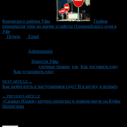
Кировского района Уфы
График
перекрытия улиц во время эстафеты Олимпийского огня в
Уфе
Печать
Email
Опубликовано: 14 лет назад на 27.12.2012
Автор:
Administrator
Последнее изминение 27 декабря, 2012 @ 9:46 дп
Рубрики
Новости Уфы
Tagged With:
елочные базары
,
ель
,
Как доставить елку
,
Как установить елку
NEXT ARTICLE →
Как разбогатеть в наступающем году? И в шутку, и всерьёз
← PREVIOUS ARTICLE
«Салават Юлаев» крупно проиграл в первом матче на Кубке
Шпенглера
Об авторе