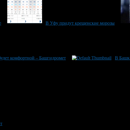
е
В Уфу придут крещенские морозы
будет комфортной – Башгидромет
В Башк
рт