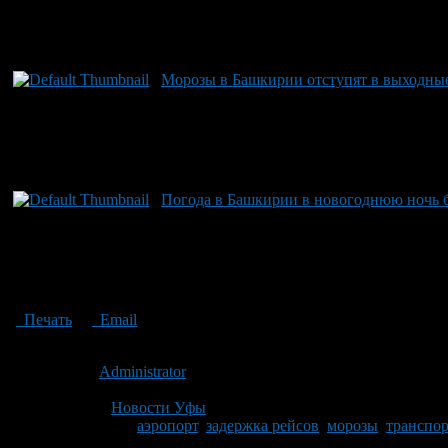
Морозы в Башкирии отступят в выходны
Погода в Башкирии в новогоднюю ночь 
Печать
Email
Опубликовано: 14 лет назад на 21.12.2012
Автор:
Administrator
Последнее изминение 21 декабря, 2012 @ 12:47 пп
Рубрики
Новости Уфы
Tagged With:
аэропорт
,
задержка рейсов
,
морозы
,
транспо