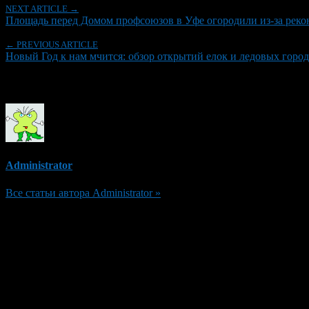
NEXT ARTICLE →
Площадь перед Домом профсоюзов в Уфе огородили из-за рек
← PREVIOUS ARTICLE
Новый Год к нам мчится: обзор открытий елок и ледовых горо
Об авторе
Administrator
Все статьи автора Administrator »
Добавить комментарий