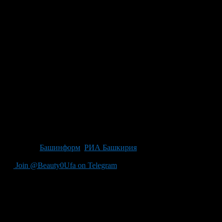
Источник
Башинформ
,
РИА Башкирия
Join @Beauty0Ufa on Telegram
Рекомендуем почитать: