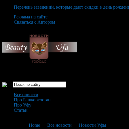
Перечень заведений, которые дают скидки в день рожден
Реклама на сайте
Связаться с Автором
Thursday August 6th, 2026
Только самые интересные новости города Уфа
Все новости
Про Башкортостан
Про Уфу
Статьи
Loading...
You are here:
Home
>
Все новости
>
Новости Уфы
>
Текущая