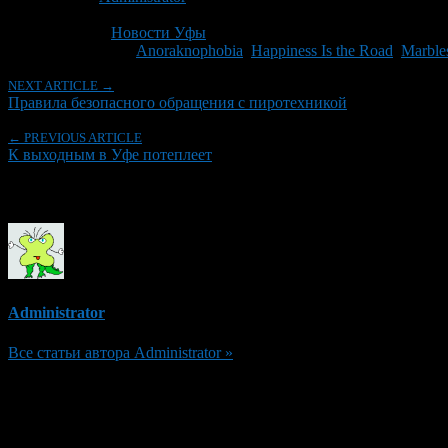
Последнее изминение 28 ноября, 2012 @ 9:34 пп
Рубрики
Новости Уфы
Tagged With:
Anoraknophobia
,
Happiness Is the Road
,
Marble
NEXT ARTICLE →
Правила безопасного обращения с пиротехникой
← PREVIOUS ARTICLE
К выходным в Уфе потеплеет
Об авторе
Administrator
Все статьи автора Administrator »
Добавить комментарий