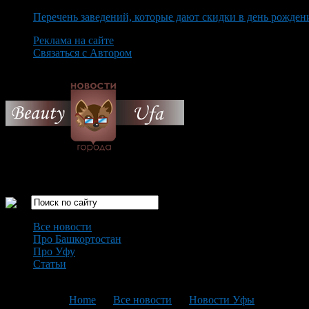
Перечень заведений, которые дают скидки в день рожден
Реклама на сайте
Связаться с Автором
Thursday August 6th, 2026
Только самые интересные новости города Уфа
Все новости
Про Башкортостан
Про Уфу
Статьи
Loading...
You are here:
Home
>
Все новости
>
Новости Уфы
>
Текущая