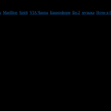
s
,
Marillion
,
Spirit
,
VIA Чаппа
,
Башинформ
,
Би-2
,
музыка
,
Ночи в 