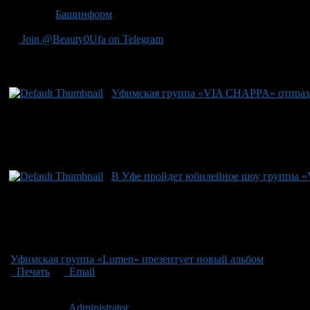
Источник
Башинформ
Join @Beauty0Ufa on Telegram
Рекомендуем почитать:
Уфимская группа «VIA CHAPPA» отпраз
В Уфе пройдет юбилейное шоу группы
Уфимская группа «Lumen» презентует новый альбом
Печать
Email
Опубликовано: 14 лет назад на 28.11.2012
Автор:
Administrator