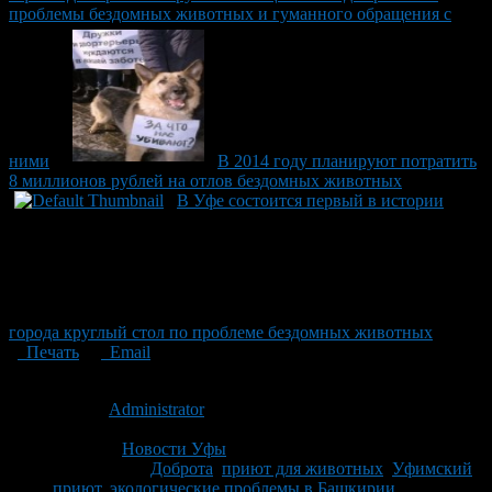
проблемы бездомных животных и гуманного обращения с
ними
В 2014 году планируют потратить
8 миллионов рублей на отлов бездомных животных
В Уфе состоится первый в истории
города круглый стол по проблеме бездомных животных
Печать
Email
Опубликовано: 14 лет назад на 02.11.2012
Автор:
Administrator
Последнее изминение 2 ноября, 2012 @ 4:12 пп
Рубрики
Новости Уфы
Tagged With:
Доброта
,
приют для животных
,
Уфимский
приют
,
экологические проблемы в Башкирии