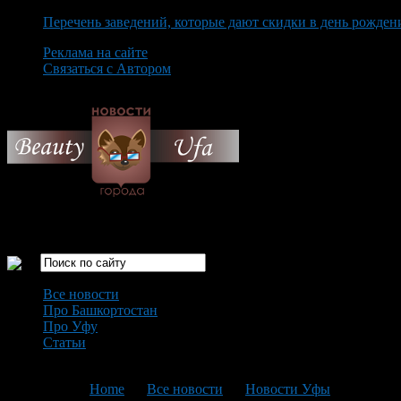
Перечень заведений, которые дают скидки в день рожден
Реклама на сайте
Связаться с Автором
Thursday August 6th, 2026
Только самые интересные новости города Уфа
Все новости
Про Башкортостан
Про Уфу
Статьи
Loading...
You are here:
Home
>
Все новости
>
Новости Уфы
>
Текущая