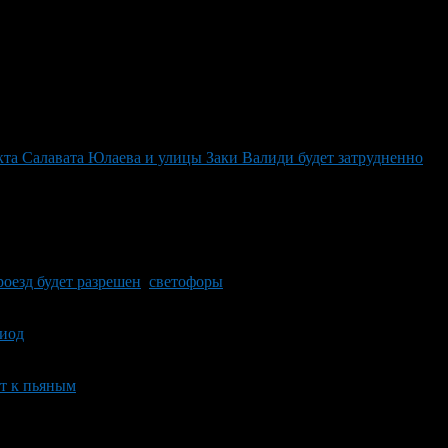
та Салавата Юлаева и улицы Заки Валиди будет затрудненно
роезд будет разрешен
,
светофоры
риод
т к пьяным