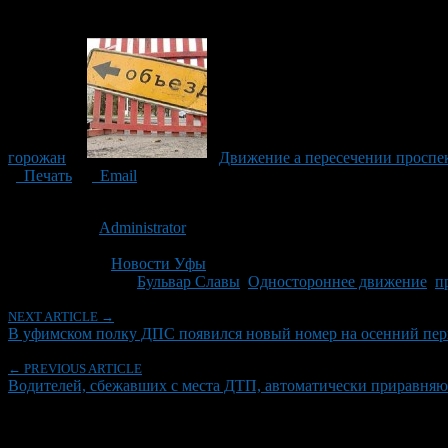
горожан
Движение а пересечении проспек
Печать
Email
Опубликовано: 14 лет назад на 21.10.2012
Автор:
Administrator
Последнее изминение 7 октября, 2015 @ 12:30 дп
Рубрики
Новости Уфы
Tagged With:
Бульвар Славы
,
Одностороннее движение
,
п
NEXT ARTICLE →
В уфимском полку ДПС появился новый номер на осенний пе
← PREVIOUS ARTICLE
Водителей, сбежавших с места ДТП, автоматически приравняю
Об авторе