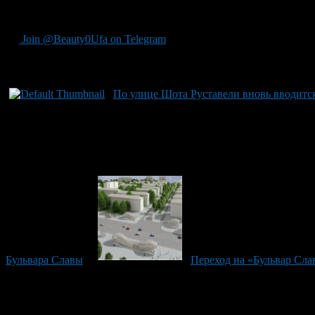
Источник ufatime
Join @Beauty0Ufa on Telegram
Рекомендуем почитать:
По улице Шота Руставели вновь вводитс
Бульвара Славы
Переход на «Бульвар Сла