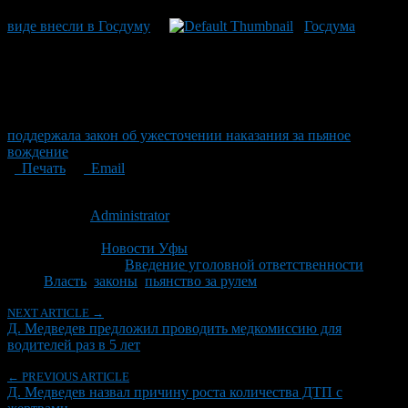
виде внесли в Госдуму
Госдума
поддержала закон об ужесточении наказания за пьяное
вождение
Печать
Email
Опубликовано: 14 лет назад на 05.10.2012
Автор:
Administrator
Последнее изминение 18 января, 2017 @ 12:54 пп
Рубрики
Новости Уфы
Tagged With:
Введение уголовной ответственности
,
Власть
,
законы
,
пьянство за рулем
NEXT ARTICLE →
Д. Медведев предложил проводить медкомиссию для
водителей раз в 5 лет
← PREVIOUS ARTICLE
Д. Медведев назвал причину роста количества ДТП с