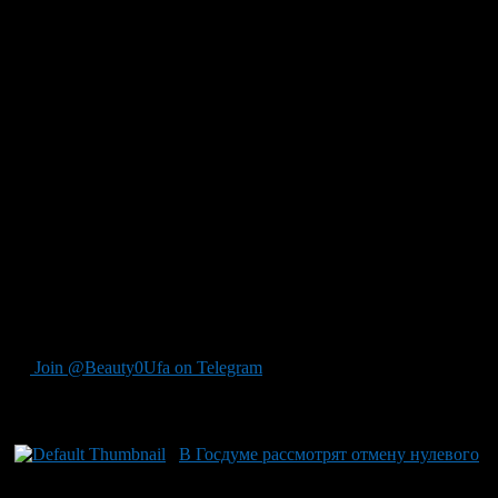
предусматривающий лишение прав сроком до 10 лет за
управление автомобилем в нетрезвом виде, поступил на
рассмотрение Госдумы. Также в документе прописано
увеличение штрафа за пьяное вождение с 2,5 до 50 тысяч
рублей.
В Москве за время проведения общегородского рейда
«Нетрезвый водитель», который проходил с 24 сентября по 1
октября, за управление транспортными средствами в
нетрезвом виде были задержаны 1237 человек. Как сообщили
в пресс-службе Главного управления МВД РФ по Москве, 496
водителей из общего числа от прохождения медицинского
освидетельствования отказались. Поводом к проведению
данного рейда послужило дорожно-транспортное
происшествие на Минской улице в столице.
Источник autonews
Join @Beauty0Ufa on Telegram
Рекомендуем почитать:
В Госдуме рассмотрят отмену нулевого