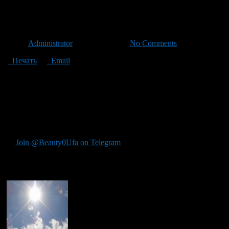
В Башкирии возможны ночны
Автор
Administrator
/ 12.09.2012 /
No Comments
Печать
Email
В Башкирии всю ближайшую неделю температура днем будет едв
Этой ночью в Башкирии термометр покажет до +4 градусов т
Ветер до 6-ти метров в секунду, облачная погода и дожди сох
кратковременные ночные заморозки.
Источник ProUfu.ru
Join @Beauty0Ufa on Telegram
Рекомендуем почитать: