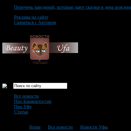
Перечень заведений, которые дают скидки в день рожден
Реклама на сайте
Связаться с Автором
Sunday August 9th, 2026
Только самые интересные новости города Уфа
Все новости
Про Башкортостан
Про Уфу
Статьи
Loading...
You are here:
Home
>
Все новости
>
Новости Уфы
>
Текущая