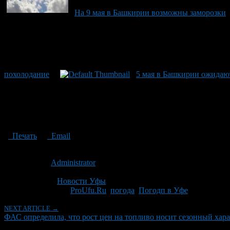
На 9 мая в Башкирии возможны заморозки
похолодание
5 мая в Башкирии ожидаю
Печать
Email
Опубликовано: 14 лет назад на 12.09.2012
Автор:
Administrator
Последнее изминение 28 ноября, 2014 @ 8:05 пп
Рубрики
Новости Уфы
Tagged With:
ProUfu.Ru
,
погода
,
Погодп в Уфе
NEXT ARTICLE →
ФАС определила, что рост цен на топливо носит сезонный хар