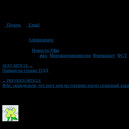
Печать
Email
Опубликовано: 14 лет назад на 12.09.2012
Автор:
Administrator
Последнее изминение 28 ноября, 2014 @ 8:05 пп
Рубрики
Новости Уфы
Tagged With:
жкх
,
Минэкономразвития
,
Финмаркет
,
ФСТ
NEXT ARTICLE →
Паркон на страже ПДД
← PREVIOUS ARTICLE
ФАС определила, что рост цен на топливо носит сезонный хар
Об авторе