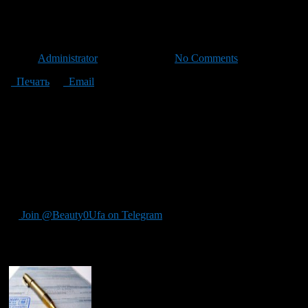
Чиновники предложили допол
Автор
Administrator
/ 12.09.2012 /
No Comments
Печать
Email
Федеральная служба по тарифам (далее ФСТ – прим.ред.) пре
переноса роста цен с начала года на июль. Сообщает «Финмар
России на 2013-2015 годы.
Минэкономразвития рассчитывает, что тарифы на тепло подниму
водоснабжение и водоотведение — на 11-13 %. В ФСТ также не 
В целом плата за услуги ЖКХ может вырасти, по расчетам ФСТ,
Источник ProUfu.ru
Join @Beauty0Ufa on Telegram
Рекомендуем почитать: