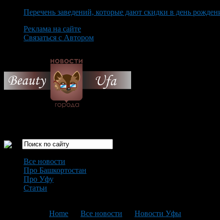
Перечень заведений, которые дают скидки в день рожден
Реклама на сайте
Связаться с Автором
Saturday August 8th, 2026
Только самые интересные новости города Уфа
Все новости
Про Башкортостан
Про Уфу
Статьи
Loading...
You are here:
Home
>
Все новости
>
Новости Уфы
>
Текущая