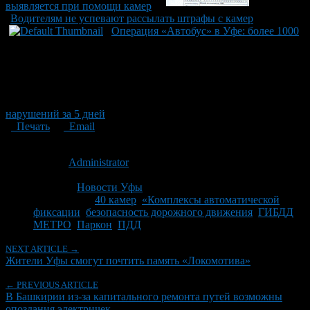
выявляется при помощи камер
Водителям не успевают рассылать штрафы с камер
Операция «Автобус» в Уфе: более 1000
нарушений за 5 дней
Печать
Email
Опубликовано: 14 лет назад на 06.09.2012
Автор:
Administrator
Последнее изминение 6 сентября, 2012 @ 4:46 пп
Рубрики
Новости Уфы
Tagged With:
40 камер
,
«Комплексы автоматической
фиксации
,
безопасность дорожного движения
,
ГИБДД
,
МЕТРО
,
Паркон
,
ПДД
NEXT ARTICLE →
Жители Уфы смогут почтить память «Локомотива»
← PREVIOUS ARTICLE
В Башкирии из-за капитального ремонта путей возможны
опоздания электричек