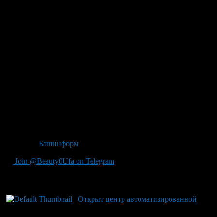
«Комплексы автоматической фиксации нарушений
используются в республике с 2008 года. Анализ ситуации
показывает, что на участках дорог с камерами количество
ДТП постепенно снижалось. В минувшем году в зонах
контроля не зафиксировано крупных аварий, поэтому затраты
на оборудование более чем оправдываются», — отметили в
республиканской автоинспекции. Кроме того, по улицам
столицы ежедневно перемещаются 5 комплексов «ПАРКОН»,
установленные в машинах ДПС и фиксирующие нарушения
парковки.
С начала года по фотоматериалам наложено более 655 тысяч
штрафов, в основном это превышение скорости на 10-20 км/ч.
На втором месте показатель превышения на 20-40 км/ч,
сообщили в УГИБДД МВД по РБ.
Источник
Башинформ
Join @Beauty0Ufa on Telegram
Рекомендуем почитать:
Открыт центр автоматизированной