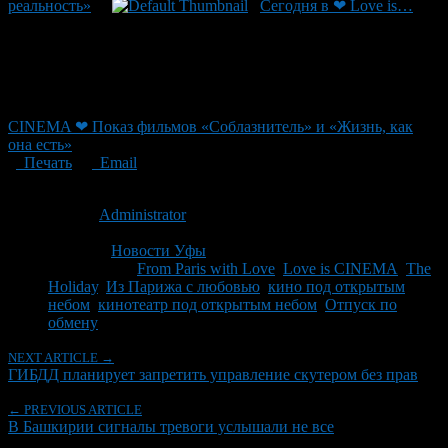
реальность»
Сегодня в ❤ Love is…
CINEMA ❤ Показ фильмов «Соблазнитель» и «Жизнь, как
она есть»
Печать
Email
Опубликовано: 14 лет назад на 26.07.2012
Автор:
Administrator
Последнее изминение 26 июля, 2012 @ 3:53 пп
Рубрики
Новости Уфы
Tagged With:
From Paris with Love
,
Love is CINEMA
,
The
Holiday
,
Из Парижа с любовью
,
кино под открытым
небом
,
кинотеатр под открытым небом
,
Отпуск по
обмену
NEXT ARTICLE →
ГИБДД планирует запретить управление скутером без прав
← PREVIOUS ARTICLE
В Башкирии сигналы тревоги услышали не все