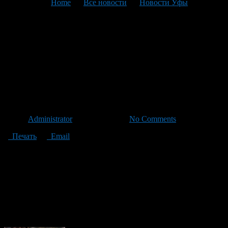
You are here:
Home
>
Все новости
>
Новости Уфы
>
Текущая статья
Сегодня в ❤ Love is…
CINEMA ❤ Показ фильмов
«Отпуск по обмену» и «Из
Парижа с любовью»
Автор
Administrator
/ 26.07.2012 /
No Comments
Печать
Email
Сегодня в ❤ Love is… CINEMA ❤ кино под открытым небом!
состоится показ двух фильмов, в 23:30 — «Отпуск по обмену»
(англ The Holiday) и в 01:30 — «Из Парижа с любовью» (англ
From Paris with Love)
О фильмах