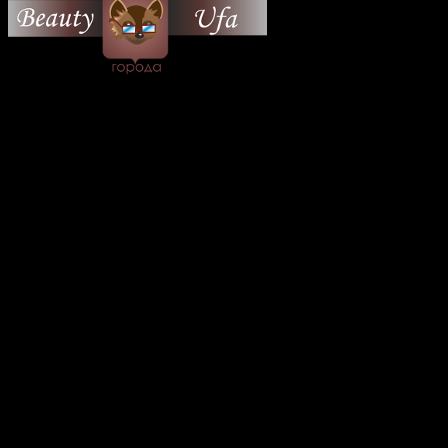
© 2026 Все об Уфе и не
только.