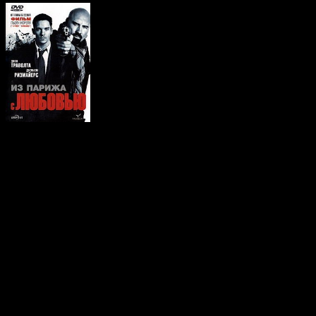
Из Парижа с
любовью
Из Парижа с любовью
Сюжет рассказывает о молодом работнике посольства
Ричарде и американском секретном агенте Чарли Уэксе, чьи
судьбы пересекаются во время работы над рискованной
операцией в Париже.