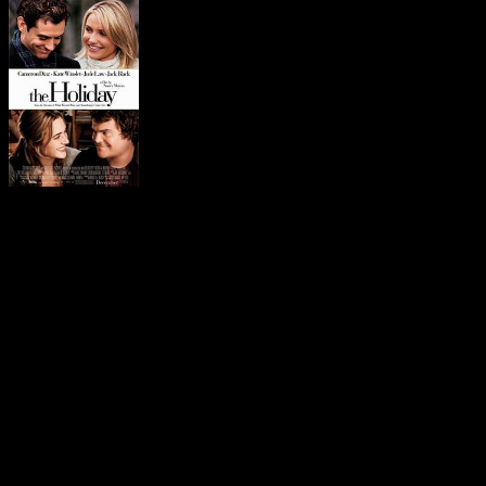
Отпуск по обмену
Отпуск по обмену
Айрис Симпкинс, автор популярной свадебной колонки в
лондонской «Daily Telegraph», живет в очаровательном
коттедже в английской провинции. Она влюблена в мужчину,
который любит другую. Далеко от нее в Южной Калифорнии
живет Аманда Вудс, владелица процветающего рекламного
агентства, занимающегося созданием роликов для фильмов.
Она вдруг обнаруживает, что любимый человек ей изменяет.
Две незнакомые друг с другом женщины, живущие на
расстоянии 10 000 километров друг от друга, оказываются в
сходной ситуации. И они находят друг друга. В Интернете, на