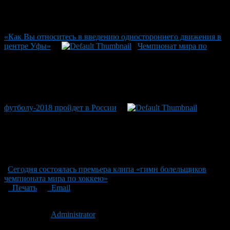
«Как Вы относитесь в введению одностороннего движения в
центре Уфы»
Чемпионат мира по
футболу-2018 пройдет в России
Сегодня состоялась премьера клипа «гимн болельщиков
чемпионата мира по хоккею»
Печать
Email
Опубликовано: 14 лет назад на 22.07.2012
Автор:
Administrator
Последнее изминение 22 июля, 2012 @ 2:29 пп