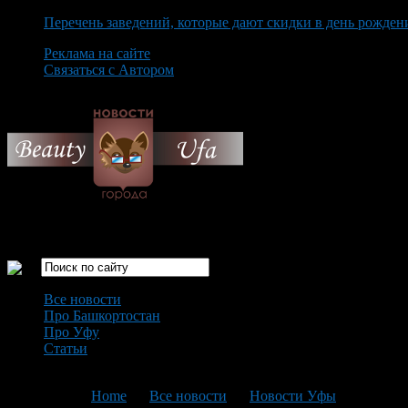
Перечень заведений, которые дают скидки в день рожден
Реклама на сайте
Связаться с Автором
Thursday August 6th, 2026
Только самые интересные новости города Уфа
Все новости
Про Башкортостан
Про Уфу
Статьи
Loading...
You are here:
Home
>
Все новости
>
Новости Уфы
>
Текущая