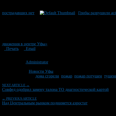
пострадавших нет
Грибы разрушили ас
движения в центре Уфы»
Печать
Email
Опубликовано: 14 лет назад на 19.07.2012
Автор:
Administrator
Последнее изминение 19 июля, 2012 @ 10:39 дп
Рубрики
Новости Уфы
Tagged With:
дома сгорели
,
пожар
,
пожар потушен
,
тушен
NEXT ARTICLE →
Совфед одобрил замену талона ТО диагностической картой
← PREVIOUS ARTICLE
Над Центральным рынком поднимется аэростат
Об авторе