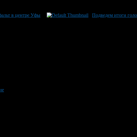
фальт в центре Уфы
Подведем итоги голо
ие