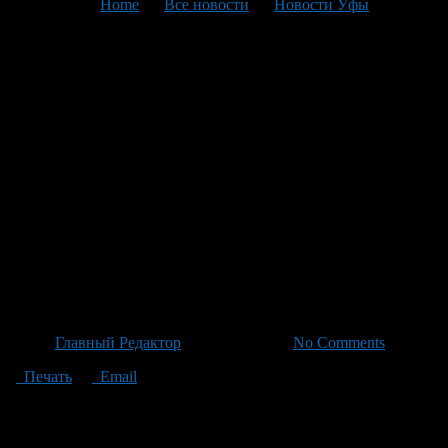
You are here:
Home
>
Все новости
>
Новости Уфы
>
Текущая статья
50-летний рабочий
Буздякского арматурного
завода попал арматурой
сквозь брюшину: состояние
пострадавшего тяжелое,
врачи ведут наблюдение в
реанимации
Автор
Главный Редактор
/ 09.07.2026 /
No Comments
Печать
Email
50-летний мужчина из села Буздяк в результате несчастного
случая с станковым оборудованием арматурного завода
серьезно пострадал: горячая арматура проткнула брюшную