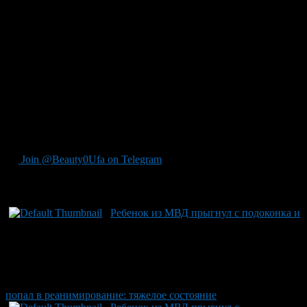
стенку рабочего, сопровождаясь термическими ожогами на
кистях руки 2–3 степени. Это случилось вчера, 8 июля.
Пострадавший был незамедлительно доставлен в Буздякскую
центральную районную больницу. Медики оказали всю
необходимую помощь: экстренные меры были проведены
полностью. Нынешнее состояние пострадавшего — тяжёлое,
но стабильное. Мужчина находится под наблюдением врачей
в реанимации. Ведется уточнение обстоятельств несчастного
случая на заводе с целью выяснить возможные нарушения
техники безопасности и предотвратить подобные инциденты
в будущем.
Join @Beauty0Ufa on Telegram
Рекомендуем почитать:
Ребенок из МВД прыгнул с подоконка и
попал в реанимирование: тяжелое состояние