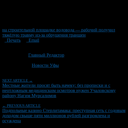
на строительной площадке водовода — рабочий получил
тяжёлую травму из-за обрушения траншеи
Печать
Email
Опубликовано: 4 недели назад на 09.07.2026
Автор:
Главный Редактор
Последнее изминение 9 июля, 2026 @ 4:32 пп
Рубрики
Новости Уфы
NEXT ARTICLE →
Местные жители просят быть начеку: без прописки и с
неотложным медицинским осмотров нужен Учаловскому
району Нагим Мурсалимов
← PREVIOUS ARTICLE
Подпольные казино Стерлитамака: преступная сеть с годовым
доходом свыше пяти миллионов рублей разгромлена и
осуждена