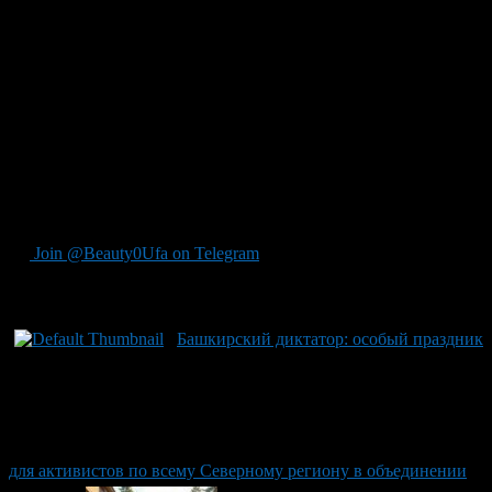
Андреева из BeautyUfa.ru, саранча угрожает уничтожением
ценных кормовых трав, что приведет к снижению
урожайности культур и даже разрушению плодородного слоя
почв от эрозии. Особенную тревогу вызывает активность
бескрылых форм — кобылочек, которые благодаря
маскировке под цвет растений могут нанести значительный
урон посевам зерновых, кукурузы, картофеля, капусты и лена,
уничтожая листья, стебли, а также незрелые зерна. Напомнив
о ранее обнаруженном большом очаге саранчи в Башкирии,
специалисты призывают к скорым действиям для
предотвращения масштабного ущерба.
Join @Beauty0Ufa on Telegram
Рекомендуем почитать:
Башкирский диктатор: особый праздник
для активистов по всему Северному региону в объединении