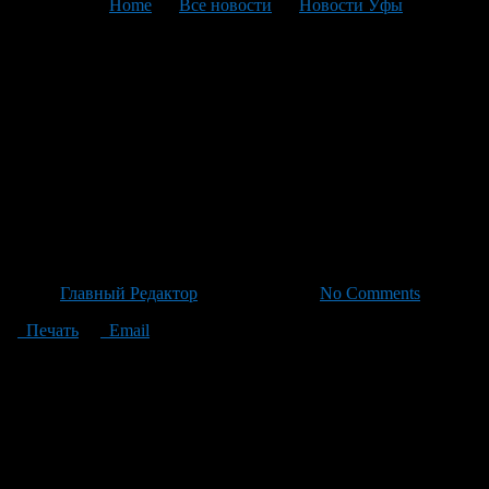
You are here:
Home
>
Все новости
>
Новости Уфы
>
Текущая статья
Нашествие саранчи: угроза
северному Казахстану и
Тюменскому региону с
угрозой повреждения посевов
ценных культур
Автор
Главный Редактор
/ 09.07.2026 /
No Comments
Печать
Email
Южные регионы страны столкнулись с беспрецедентным
нашествием саранчи, которое может распространиться на
Тюменскую область, где аграрии опасаются за урожайность
своих посевов. Из-за климатических изменений северный
Казахстан стал источником угрозы для местных хозяйств:
очаги вредителя зафиксированы уже в районах Бердюжского,
Казанском и Сладковском. По данным эксперта Ильи