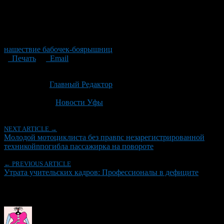
нашествие бабочек-боярышниц
Печать
Email
Опубликовано: 4 недели назад на 09.07.2026
Автор:
Главный Редактор
Последнее изминение 9 июля, 2026 @ 11:47 дп
Рубрики
Новости Уфы
NEXT ARTICLE →
Молодой мотоциклиста без правnс незарегистрированной
техникойnпогибла пассажирка на повороте
← PREVIOUS ARTICLE
Утрата учительских кадров: Профессионалы в дефиците
Об авторе