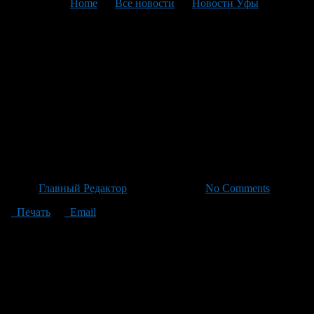
You are here:
Home
>
Все новости
>
Новости Уфы
>
Текущая статья
Мистерисчезновение:
Безвременьеносущий
мужчина в камуфле не
вернулся 7 июля – помощь в
розыске желается срочно
Автор
Главный Редактор
/ 07.07.2026 /
No Comments
Печать
Email
7 июля 2024 года мужчина ушел из дома без каких-либо
объяснений, и его местонахождение до сих пор не
установлено. Приметы: рост примерно 170 см, телосложение
среднее. У него овальное лицо с светлыми волосами и
глазами. Был одет в камуфлированную куртку со стороной на
замке и капюшоном, синие джинсы и черные кроссовки. Если
у вас есть информация о месте нахождения этого человека,