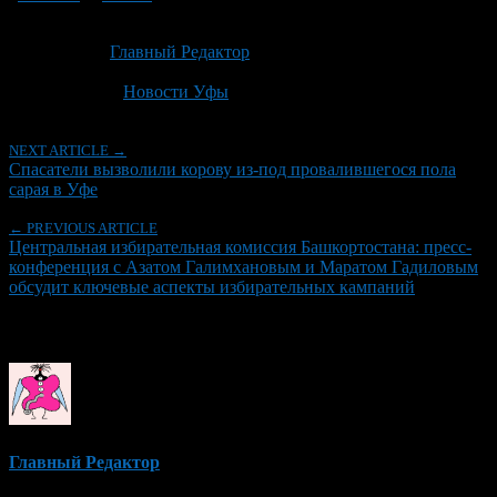
Опубликовано: 1 месяц назад на 07.07.2026
Автор:
Главный Редактор
Последнее изминение 7 июля, 2026 @ 3:01 пп
Рубрики
Новости Уфы
NEXT ARTICLE →
Спасатели вызволили корову из-под провалившегося пола
сарая в Уфе
← PREVIOUS ARTICLE
Центральная избирательная комиссия Башкортостана: пресс-
конференция с Азатом Галимхановым и Маратом Гадиловым
обсудит ключевые аспекты избирательных кампаний
Об авторе
Главный Редактор