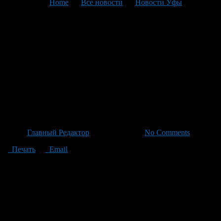
You are here:
Home
>
Все новости
>
Новости Уфы
>
Текущая статья
Хоккейный клуб «Салават
Юлаев» соберёт команду для
участия в предсезонных
турнирах памяти Родиона
Амирова
Автор
Главный Редактор
/ 07.07.2026 /
No Comments
Печать
Email
В пресс-центре уфимского хоккейного клуба «Салават
Юлаев» сообщили, что в предстоящем турнире примут
участие не только сам «Салават», но и такие команды как
хабаровский «Амур», астанинский «Барыс» и тольяттинская
«Лада». Кроме этого, Уфа примет Кубок Родиона Амирова —
турнир, посвященный памяти бывшего игрока клуба. Этот
состязание в рамках Молодежной хоккейной лиги также