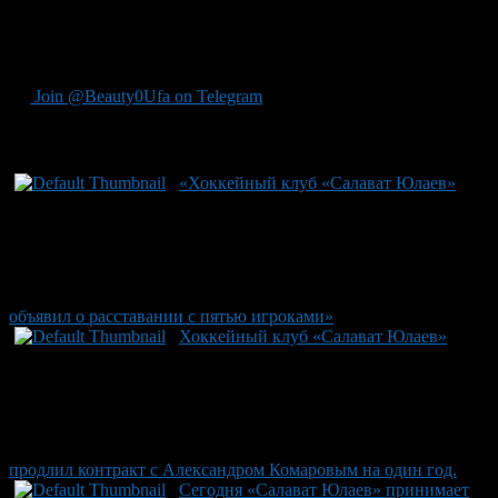
привлечет внимание любителей хоккея. Важно отметить:
хоккеисты команды вернутся из отпуска 1 августа, когда
стартует активная подготовка к новым матчам и турнирам.
Join @Beauty0Ufa on Telegram
Рекомендуем почитать:
«Хоккейный клуб «Салават Юлаев»
объявил о расставании с пятью игроками»
Хоккейный клуб «Салават Юлаев»
продлил контракт с Александром Комаровым на один год.
Сегодня «Салават Юлаев» принимает