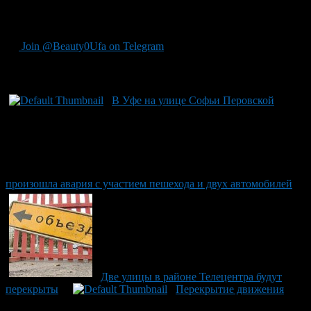
реверсивному движению на мосту через реку Берсувань из-за
ремонтных работ.
Join @Beauty0Ufa on Telegram
Рекомендуем почитать:
В Уфе на улице Софьи Перовской
произошла авария с участием пешехода и двух автомобилей
Две улицы в районе Телецентра будут
перекрыты
Перекрытие движения