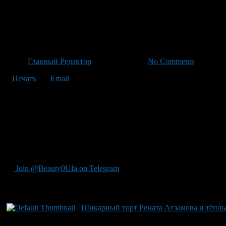
Жалоба Ляйсан Гильмановой н
администрацией ООПТ
Автор
Главный Редактор
/ 05.07.2026 /
No Comments
Печать
Email
На странице Радия Хабирова появилась жалоба от Ляйсан Гиль
комплекс озера Аслыкуль. Входная плата составила 1000 рубле
или подписей о легитимности такого сбора. Ляйсан отметила о
озера, покрытое слоем ила и заросшее камышом. Однако минист
законным актом в рамках особо охраняемых природных террит
платы за вход. Кроме того, жалобу передали на рассмотрение 
ухудшение состояния озера – уфимский эколог Александр Весе
Join @Beauty0Ufa on Telegram
Рекомендуем почитать:
Шикарный торт Рената Агзамова и тёплы