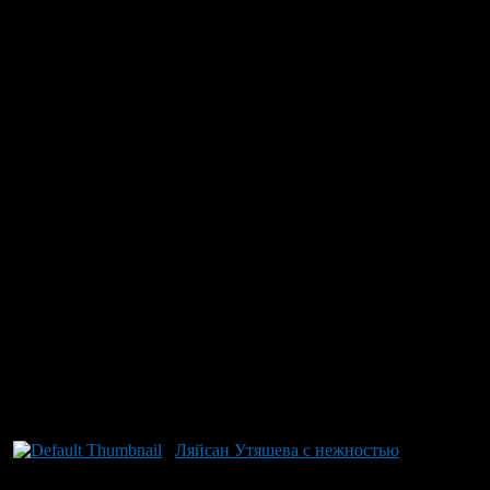
между посетительницей и
ем-ветераном боевых действий она посетила оздоровительный
месте сбора денег не было никаких официальных удостоверений
ного отдыха на озере, указав также на нерасчищенное дно
ние Аслыкуля с оплатой – 260 рублей за человека является
мьи и ветераны боевых действий получают освобождение от
 7 июля 2026 года. Напомним также, что ранее обсуждалось
Ляйсан Утяшева с нежностью