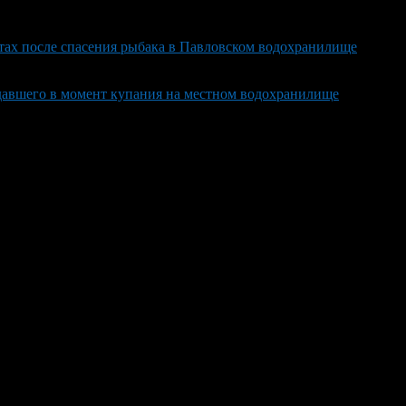
тах после спасения рыбака в Павловском водохранилище
авшего в момент купания на местном водохранилище