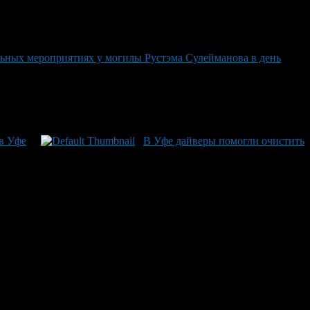
льных мероприятиях у могилы Рустэма Сулейманова в день
в Уфе
В Уфе дайверы помогли очистить