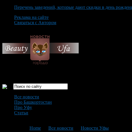
Перечень заведений, которые дают скидки в день рожден
Реклама на сайте
Связаться с Автором
Friday August 7th, 2026
Только самые интересные новости города Уфа
Все новости
Про Башкортостан
Про Уфу
Статьи
Loading...
You are here:
Home
>
Все новости
>
Новости Уфы
>
Текущая