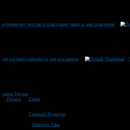
вспоминает детство и благодарит маму к дню рождения
двухлетнего юбилея со дня его смерти
озеро Теплое
Печать
Email
Опубликовано: 1 месяц назад на 05.07.2026
Автор:
Главный Редактор
Последнее изминение 5 июля, 2026 @ 11:01 дп
Рубрики
Новости Уфы