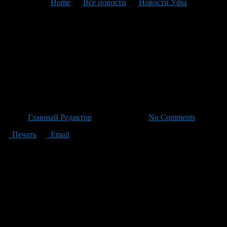
You are here:
Home
>
Все новости
>
Новости Уфы
>
Текущая статья
Башкирия среди регионов с
высокими показателями
заболеваемости ХНИЗ:
проблемы и пути решения
Автор
Главный Редактор
/ 04.07.2026 /
No Comments
Печать
Email
Башкирия наряду с Краснодарским краем, Карачаево-
Черкессией, Оренбургской, Ростовской и Курганской
областями оказалась в числе регионов с высокими
показателями заболеваемости хроническими
неинфекционными заболеваниями (ХНИЗ) среди взрослого
населения. Эти данные были представлены в исследовании
главного специалиста управления стратегического развития
здравоохранения Центра имени Остроугова Анастасии
Чуковиной. Исследование использовало метод кластерного