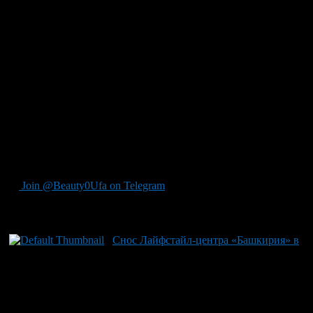
анализа для типологизации регионов на основе паттернов
заболеваемости и факторов, связанных с ней. Выявлено
четыре группы регионов по показателям первичной
заболеваемости ХНИЗ, обеспеченности медицинскими
кадрами и доле пожилых граждан среди населения. Башкирия
оказалась в самой «проблемной» категории. В отчете
подчеркивается, что у жителей этих территорий чаще всего
выявляются факторы риска для развития хронических
заболеваний. Одной из основных проблем также названа
недостаточная доступность первичной медпомощи. В связи с
этим автор исследования указывает на необходимость
решения вопроса нехватки врачей как приоритетного
направления в улучшении здравоохранения региона.
Join @Beauty0Ufa on Telegram
Рекомендуем почитать:
Снос Лайфстайл-центра «Башкирия» в