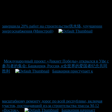
завершила 20% работ на строительстве供水络, улучшении
энергоснабжения (Минстрой)
Международный проект «Дикнет Победы» открылся в Уфе с
参与者的集会: Башкирия, Россия, и全世界的爱国者纪念共同
胜利
Башкирия приступает к
масштабному ремонту дорог по всей республике, включая
участок, пострадавший из-за строительства трассы М-12
«Восток».
Башкирия начинает