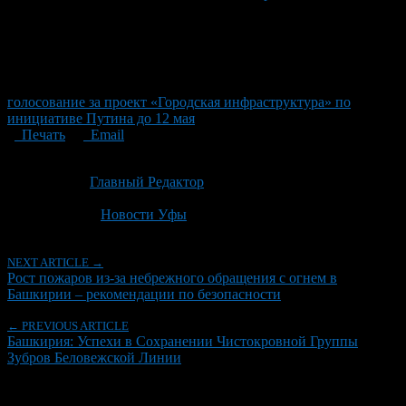
голосование за проект «Городская инфраструктура» по
инициативе Путина до 12 мая
Печать
Email
Опубликовано: 1 месяц назад на 04.07.2026
Автор:
Главный Редактор
Последнее изминение 4 июля, 2026 @ 5:16 пп
Рубрики
Новости Уфы
NEXT ARTICLE →
Рост пожаров из-за небрежного обращения с огнем в
Башкирии – рекомендации по безопасности
← PREVIOUS ARTICLE
Башкирия: Успехи в Сохранении Чистокровной Группы
Зубров Беловежской Линии
Об авторе