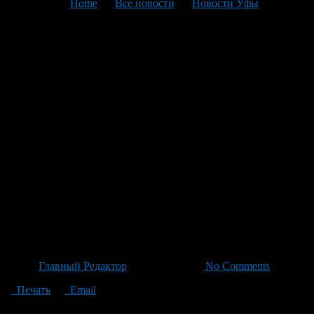
You are here:
Home
>
Все новости
>
Новости Уфы
>
Текущая статья
Башкирия завершила
уникальный набереженный
проект Сухума: километр
велодорожек и променад под
руководством Назарова и
Минниханова с поддержкой
частного бизнеса по
поручению Путина
Автор
Главный Редактор
/ 04.07.2026 /
No Comments
Печать
Email
Власти Башкирии сообщили об успешном завершении