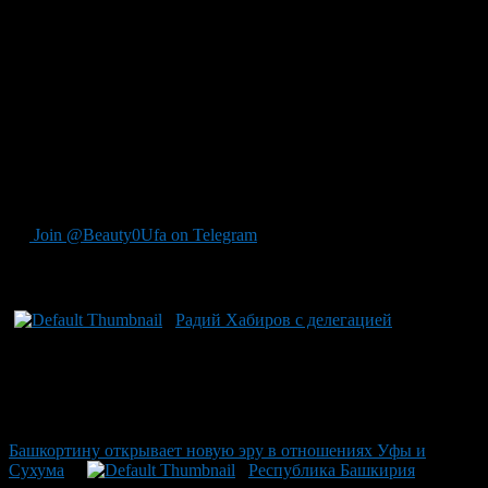
проекта по развитию набережной Сухума: здесь был
выполнен участок протяженностью почти километр,
включавший создание променада и велодорожки под
руководством премьер-министра Башкирии Андрея Назарова
и президента Татарстана Рустама Минниханова. Это
поручение Владимира Путина было успешно реализовано с
участием башкирского региона. Однако стоит отметить, что
на этот проект республика положилась не на бюджетные
средства, а на поддержку частных предприятий по
инициативе главы Башкортостана Радия Хабирова.
Join @Beauty0Ufa on Telegram
Рекомендуем почитать:
Радий Хабиров с делегацией
Башкортину открывает новую эру в отношениях Уфы и
Сухума
Республика Башкирия