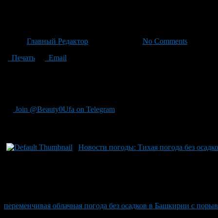
Идеальная летняя погода ожид
Автор
Главный Редактор
/ 04.07.2026 /
No Comments
Печать
Email
По данным метеорологов на 5 июля в регионе ожидается идеал
градусов. Во второй половине дня возможны небольшие дожди 
сообщили в Гидрометцентре Башкортостана.
Join @Beauty0Ufa on Telegram
Рекомендуем почитать:
Новости погоды: Тихая погода без осад
переменчивая облачная погода без осадков в Башкирии с порыв