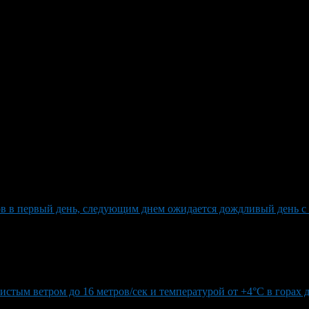
ается на начало июля: +30 и б
ьная летняя погода с переменной облачностью и отсутствием су
или грозы, а ветер юго-западный усилится с порывами до 14 м/
ков в первый день, следующим днем ожидается дождливый день 
истым ветром до 16 метров/сек и температурой от +4°C в горах 