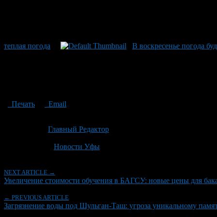
теплая погода
В воскресенье погода бу
Печать
Email
Опубликовано: 1 месяц назад на 04.07.2026
Автор:
Главный Редактор
Последнее изминение 4 июля, 2026 @ 3:31 пп
Рубрики
Новости Уфы
NEXT ARTICLE →
Увеличение стоимости обучения в БАГСУ: новые цены для бака
← PREVIOUS ARTICLE
Загрязнение воды под Шульган-Таш: угроза уникальному памя