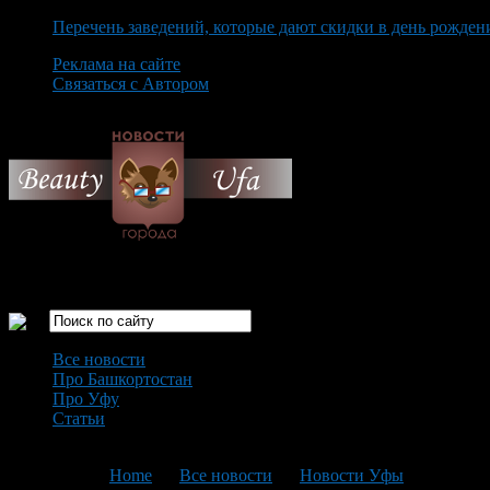
Перечень заведений, которые дают скидки в день рожден
Реклама на сайте
Связаться с Автором
Thursday August 6th, 2026
Только самые интересные новости города Уфа
Все новости
Про Башкортостан
Про Уфу
Статьи
Loading...
You are here:
Home
>
Все новости
>
Новости Уфы
>
Текущая