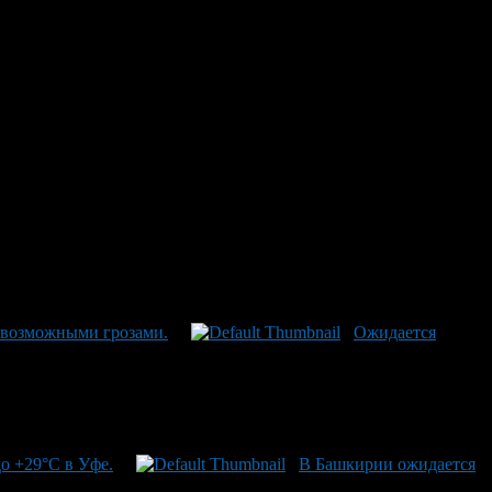
ез осадков
щественных осадков. Температура воздуха поднимется до +30
с днём при неблагоприятных погодных условиях. Об этом
с возможными грозами.
Ожидается
до +29°C в Уфе.
В Башкирии ожидается