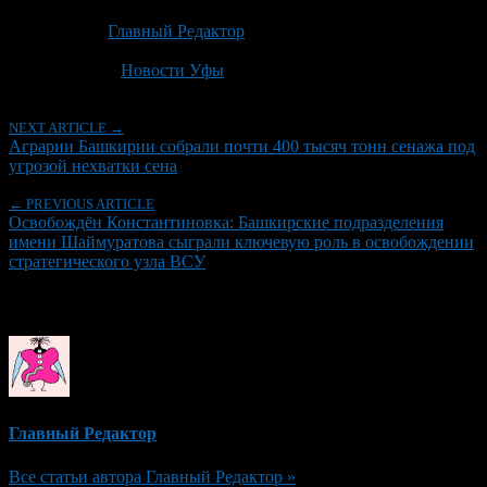
Опубликовано: 1 месяц назад на 04.07.2026
Автор:
Главный Редактор
Последнее изминение 4 июля, 2026 @ 10:00 дп
Рубрики
Новости Уфы
NEXT ARTICLE →
Аграрии Башкирии собрали почти 400 тысяч тонн сенажа под
угрозой нехватки сена
← PREVIOUS ARTICLE
Освобождён Константиновка: Башкирские подразделения
имени Шаймуратова сыграли ключевую роль в освобождении
стратегического узла ВСУ
Об авторе
Главный Редактор
Все статьи автора Главный Редактор »