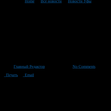
You are here:
Home
>
Все новости
>
Новости Уфы
>
Текущая статья
Российские войска ПВО
перехвата уничтожили
ракету над Удмурдией: все
подробности от главы
республики
Автор
Главный Редактор
/ 04.07.2026 /
No Comments
Печать
Email
В небе над Удмуртской областью российские войска ПВО
перехватили ракету, которая была направлена на одно из
предприятий региона. Как сообщил глава республики
Александр Бречалов в своих социальных сетях, инцидент не
привёл к жертвам и разрушениям зданий. В настоящий
момент специалисты исследуют место падения обломков для
дальнейшего анализа. Глава региона также пообещал