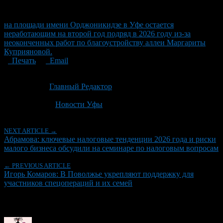
на площади имени Орджоникидзе в Уфе остается
неработающим на второй год подряд в 2026 году из-за
неоконченных работ по благоустройству аллеи Маргариты
Куприяновой.
Печать
Email
Опубликовано: 1 месяц назад на 03.07.2026
Автор:
Главный Редактор
Последнее изминение 3 июля, 2026 @ 6:46 пп
Рубрики
Новости Уфы
NEXT ARTICLE →
Абрамова: ключевые налоговые тенденции 2026 года и риски
малого бизнеса обсудили на семинаре по налоговым вопросам
← PREVIOUS ARTICLE
Игорь Комаров: В Поволжье укрепляют поддержку для
участников спецопераций и их семей
Об авторе