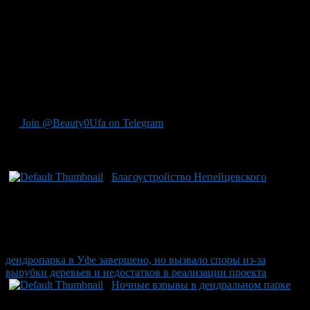
объекты и малые архитектурные формы. Благодаря брусчатке
и мраморной крошке дорожки стали безопаснее и приятней к
прохождению. Это преображение делает дендропарк еще
более уютным местом для встреч с друзьями или семейных
прогулок. Такие улучшения соответствуют новой программе
благоустройства города Уфы, которая включает значительные
инвестиции в развитие городских пространств на общую
сумму 11,2 миллиарда рублей.
Join @Beauty0Ufa on Telegram
Рекомендуем почитать:
Благоустройство Непейцевского
дендропарка в Уфе завершено, но вызвало споры из-за
вырубки деревьев и недостатков в реализации проекта
Ночные взрывы в дендральном парке