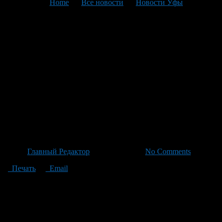
You are here:
Home
>
Все новости
>
Новости Уфы
>
Текущая статья
В Уфе полностью завершено
благоустройство дендропарка
имени Георгия Рутто с
добавлением новых арт-
объектов и удобных
прогулочных зон
Автор
Главный Редактор
/ 03.07.2026 /
No Comments
Печать
Email
В городе Уфа работы по благоустройству дендропарка имени
Георгия Рутто завершены полностью, сообщили в городской
администрации. В парке появились две новые входные
группы, а также скамьи и урны для мусора, обновили
освещение и добавили элементы декора, такие как арт-