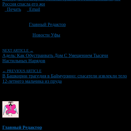
Россия спасла его жи
Печать
Email
Опубликовано: 1 месяц назад на 03.07.2026
Автор:
Главный Редактор
Последнее изминение 3 июля, 2026 @ 5:31 пп
Рубрики
Новости Уфы
NEXT ARTICLE →
Адель: Как Обустраивать Дом С Умещением Тысячи
Настильных Нарядов
← PREVIOUS ARTICLE
В Башкирии трагедия в Баймурзино: спасатели извлекли тело
12-летнего мальчика из пруда
Об авторе
Главный Редактор