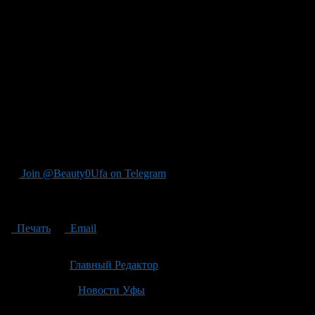
действия. Теперь за одно нарушение нельзя будет
одновременно лишиться прав и заплатить штраф. Это
означает конец двойной ответственности за одни проступки:
больше не придётся выбирать между потерей удостоверения и
денежным взысканием. Также изменилась система фиксации
нарушений — использование телефона или тонировка станут
заметными для автоматических камер наблюдения, что
сделает контроль над этими нарушениями еще строже, но
размер штрафов остался прежним. Эльмар Зиганшин советует
постоянно следить за изменениями в ПДД: понимание новых
правил критически важно, учитывая новые подходы к
ответственности водителя.
Join @Beauty0Ufa on Telegram
Рекомендуем почитать:
Печать
Email
Опубликовано: 1 месяц назад на 03.07.2026
Автор:
Главный Редактор
Последнее изминение 3 июля, 2026 @ 11:31 дп
Рубрики
Новости Уфы