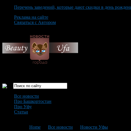
Перечень заведений, которые дают скидки в день рожден
Реклама на сайте
Связаться с Автором
Saturday August 8th, 2026
Только самые интересные новости города Уфа
Все новости
Про Башкортостан
Про Уфу
Статьи
Loading...
You are here:
Home
>
Все новости
>
Новости Уфы
>
Текущая