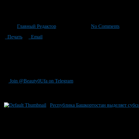
ГАЗ: 3000 автомобилей на при
Автор
Главный Редактор
/ 03.07.2026 /
No Comments
Печать
Email
На сегодняшний день ГАИ в Республике зафиксировала более 1,
включает 532 автобусов. В регионе насчитывается уже 72 авт
природного газа в качестве топлива не только помогает охра
транспорта на природный газ, имеют возможность получать су
топливо также доступна и варьируется по нескольким факторам
Join @Beauty0Ufa on Telegram
Рекомендуем почитать:
Республика Башкортостан выделяет субс