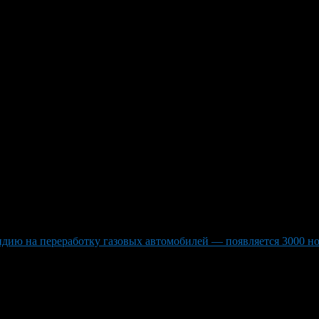
родном топливе и 72 АЗС по р
7 млн зарегистрированных транспортных средств, среди которых
озаправочных станции с газомоторным топливом. Глава минтран
не окружающей среды, но и обеспечивает экономию для водителе
бсидии от государства», напомнила она. По информации из пре
.
идию на переработку газовых автомобилей — появляется 3000 н