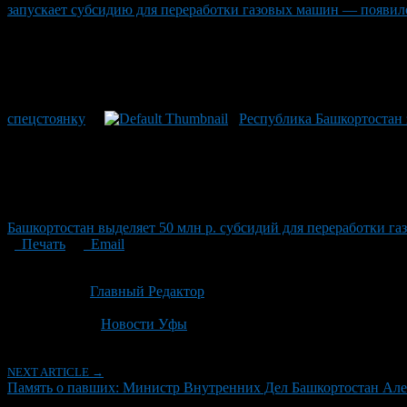
запускает субсидию для переработки газовых машин — появил
спецстоянку
Республика Башкортостан 
Башкортостан выделяет 50 млн р. субсидий для переработки г
Печать
Email
Опубликовано: 1 месяц назад на 03.07.2026
Автор:
Главный Редактор
Последнее изминение 3 июля, 2026 @ 10:16 дп
Рубрики
Новости Уфы
NEXT ARTICLE →
Память о павших: Министр Внутренних Дел Башкортостан А