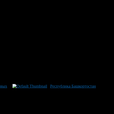
еспублике
 порядка трех тысяч работают на природном газе – это
са РБ Любовь Минакова подчёркивает: «Использование
й. Предприниматели, работающие над переоборудованием
дыдущих сообщений, стоимость перевода авто на природное
овых
Республика Башкортостан