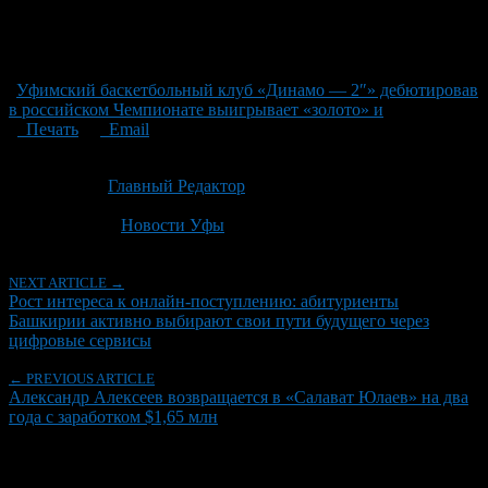
Уфимский баскетбольный клуб «Динамо — 2″» дебютировав
в российском Чемпионате выигрывает «золото» и
Печать
Email
Опубликовано: 1 месяц назад на 02.07.2026
Автор:
Главный Редактор
Последнее изминение 2 июля, 2026 @ 5:46 пп
Рубрики
Новости Уфы
NEXT ARTICLE →
Рост интереса к онлайн-поступлению: абитуриенты
Башкирии активно выбирают свои пути будущего через
цифровые сервисы
← PREVIOUS ARTICLE
Александр Алексеев возвращается в «Салават Юлаев» на два
года с заработком $1,65 млн
Об авторе