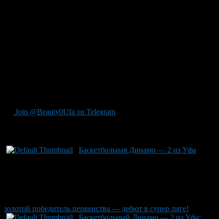
прощальном обращении к болельщикам Александр не только
поблагодарил команду за предоставленные возможности и
поддержку, но также выразил глубокую благодарность всему
персоналу «Динамо», включая медицинский состав: «Дорогие
болельщики! Два года в „Динамо“ были насыщенными
самыми яркими моментами. Благодарю всех – от руководства
до медицинского персонала — за оказанное доверие и веру в
меня как игрока и человека». Зубков пожелал клубу новых
достижений на пути к успеху. Сразу после ухода Александра,
уфимский БК «Динамо» принял решение продлить контракт с
другим игроком команды Максимом Войтовым.
Join @Beauty0Ufa on Telegram
Рекомендуем почитать:
Баскетбольная Динамо — 2 из Уфа
золотой победитель первенства — дебют в супер лиге!
Баскетбольный Динамо — 2 из Уфа: