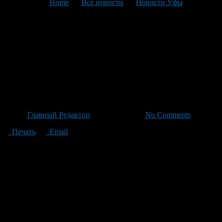
You are here:
Home
>
Все новости
>
Новости Уфы
>
Текущая статья
Трагедия на уфимской
стройке: рабочие погибают
при обрушении строительной
люльки
Автор
Главный Редактор
/ 02.07.2026 /
No Comments
Печать
Email
Уфимская трагедия на строительном объекте: погибшие
рабочие оказались беззащитны перед обрушившимся
оборудованием. ЧП произошло на стройке в Затоне по адресу
Ахметова 233, где двое строителей находились на высоте
шести этажей в люльке, когда платформа внезапно сорвана с
места. Один из них скончался на месте происшествия, а
второго попытались доставить в больницу, но он не смог
выжить во время транспортировки. Следственный комитет
уже возбудил уголовное дело по этому делу. По данным