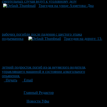
смертельных случая ведут к уголовному делу
Трагедия на улице Ахметова: Два
рабочих погибли после падения с шестого этажа
подъема́ника
Трагедия на дороге: 13-
летний подросток погиб из-за неумелого водителя,
управлявшего машиной в состоянии алкогольного
опьянения.
Печать
Email
Опубликовано: 1 месяц назад на 02.07.2026
Автор:
Главный Редактор
Последнее изминение 2 июля, 2026 @ 3:31 пп
Рубрики
Новости Уфы