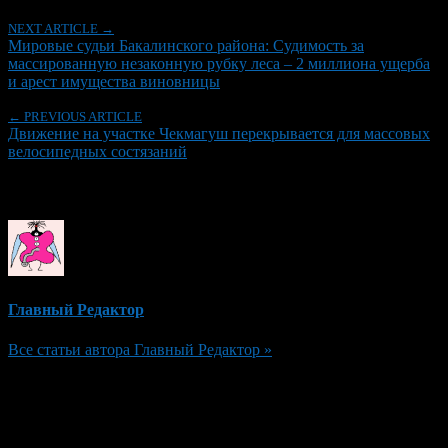
NEXT ARTICLE →
Мировые судьи Бакалинского района: Судимость за
массированную незаконную рубку леса – 2 миллиона ущерба
и арест имущества виновницы
← PREVIOUS ARTICLE
Движение на участке Чекмагуш перекрывается для массовых
велосипедных состязаний
Об авторе
Главный Редактор
Все статьи автора Главный Редактор »
Добавить комментарий