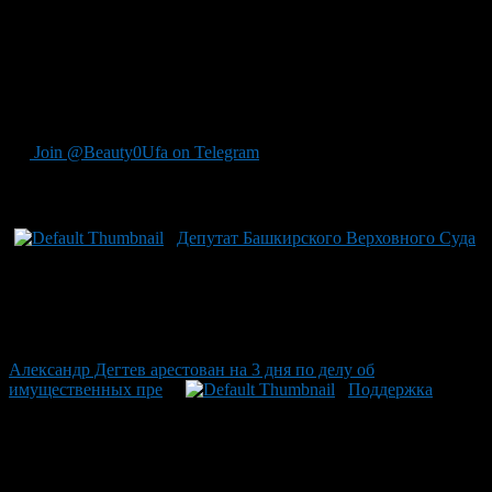
машину повышенной проходимости. Уфимские депутаты
активно участвуют не только в отправке грузов, но и
оказывают поддержку семьям военнослужащих. Любой
желающий может поддержать наших героев через местные
администрации районов Уфы — контактные данные
доступны на официальном сайте города.
Join @Beauty0Ufa on Telegram
Рекомендуем почитать:
Депутат Башкирского Верховного Суда
Александр Дегтев арестован на 3 дня по делу об
имущественных пре
Поддержка