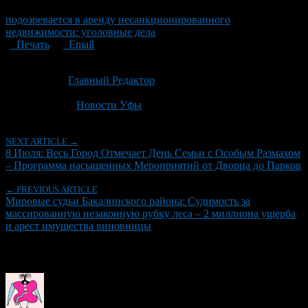
подозревается в аренду несанкционированного
недвижимости: уголовные дела
Печать
Email
Опубликовано: 1 месяц назад на 02.07.2026
Автор:
Главный Редактор
Последнее изминение 2 июля, 2026 @ 2:31 пп
Рубрики
Новости Уфы
NEXT ARTICLE →
8 Июля: Весь Город Отмечает День Семьи с Особым Размахом
– Программа насыщенных Мероприятий от Дворца до Парков
← PREVIOUS ARTICLE
Мировые судьи Бакалинского района: Судимость за
массированную незаконную рубку леса – 2 миллиона ущерба
и арест имущества виновницы
Об авторе