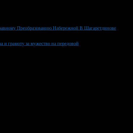
правному Преобразованию Набережной В Шагаретдинове
 и грамоту за мужество на передовой