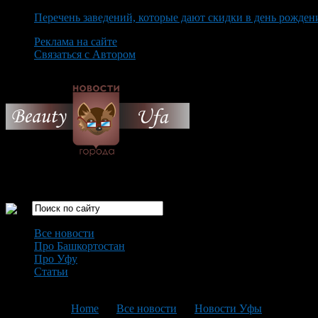
Перечень заведений, которые дают скидки в день рожден
Реклама на сайте
Связаться с Автором
Thursday August 6th, 2026
Только самые интересные новости города Уфа
Все новости
Про Башкортостан
Про Уфу
Статьи
Loading...
You are here:
Home
>
Все новости
>
Новости Уфы
>
Текущая