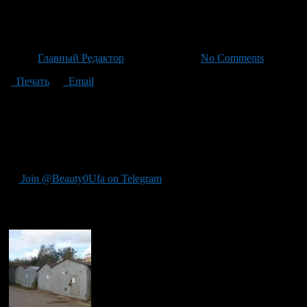
Ветераны встречаются с бойц
Автор
Главный Редактор
/ 01.07.2026 /
No Comments
Печать
Email
В Уфе в День ветеранов боевых действий ветераны вместе с бо
глава Кировского района Илвир Нурдавлятов. Одним из органи
участвовал в спецоперации на территории ЛНР. Сейчас он раб
района: собрались для памятного фотоснимка, обсудили будущ
солдат на полях сражений. Ранее ветераны также собирались 
Join @Beauty0Ufa on Telegram
Рекомендуем почитать: