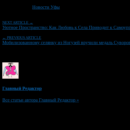
Последнее изминение 1 июля, 2026 @ 10:46 пп
Рубрики
Новости Уфы
NEXT ARTICLE →
Уютное Пространство: Как Любовь к Села Приводит к Самоу
← PREVIOUS ARTICLE
Мобилизованному селянку из Ногузей вручили медаль Суворова
Об авторе
Главный Редактор
Все статьи автора Главный Редактор »
Добавить комментарий