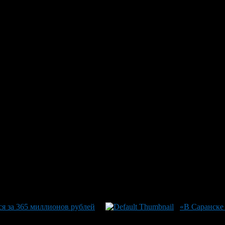
тивным здением Уфы выставле
й. В центре внимания оказался участок площадью 1639 квадратн
 в полумесячном путешествии от границ Уфы. Ожидается аукцион 
ссифицируется под использование для «Делового управления», чт
мечательно здание построено из кирпича с двумя этажами, оно н
тановки общественного транспорта и уже привлекла свое долю к
с увидеть этот объект заново оживленным или даже преобразова
ся за 365 миллионов рублей
«В Саранске