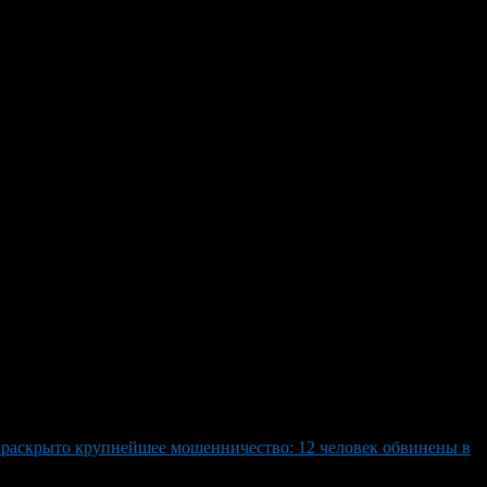
н на аукцион за 11,5
ых метров вместе со зданием размером 39,4 м2, расположенным
по отбору покупателя с 7 июля после периодов подачи заявок,
о подразумевает возможность использования как офиса или
е используется по крайней мере с начала 2010-х годов. В
ритики за неудобство его расположения и использования: «Его
нным под новый проект — будущее этого пост ДПС остаётся
 раскрыто крупнейшее мошенничество: 12 человек обвинены в