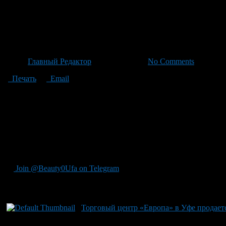
Участок с бывшим администра
миллионов рублей
Автор
Главный Редактор
/ 01.07.2026 /
No Comments
Печать
Email
Пост ДПС в Уфе выставлен на продажу за 11,5 миллиона рубле
в Ильно-Полянском сельсовете Благовещенского района, всего
которые начнутся 3 июля и завершатся 3 августа. Участок кла
бизнес-центра, но исключая торговые центры или магазины. При
настоящее время площадка известна в качестве фактической ос
можно либо использовать активно, либо убрать». Но есть шан
открытым для интересных идей.
Join @Beauty0Ufa on Telegram
Рекомендуем почитать:
Торговый центр «Европа» в Уфе продает