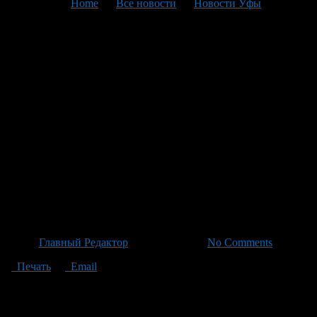
You are here:
Home
>
Все новости
>
Новости Уфы
>
Текущая статья
Расширение аллеи
Первомайской и площади
Ленина: новый этап
благоустройства с
видеонаблюдением и
обновленной мебелью
подсветки в Салавате
Автор
Главный Редактор
/ 01.07.2026 /
No Comments
Печать
Email
В ходе «Часа общественных пространств», который был
проведен в феврале 2025 года под руководством Главы
Башкортостана, было принято решение выделить из бюджета