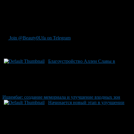
модернизация пешеходных переходов с заменой покрытия на
брусчатку, обновление парковой мебели и декоративной
подсветки. Также не останется без внимания сквер у ДК
Нефтехимик благодаря поддержке «Газпром нефтехим
Салават», который вносит свою лепту к созданию еще более
привлекующей городской среды для жителей Салавата.
Join @Beauty0Ufa on Telegram
Рекомендуем почитать:
Благоустройство Аллеи Славы в
Ишимбае: создание мемориала и улучшение входных зон
Начинается новый этап в улучшении