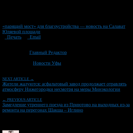
«парящий мост» для благоустройства — новость на Салават
Юляевой площади
Печать
Email
Опубликовано: 1 месяц назад на 01.07.2026
Автор:
Главный Редактор
Последнее изминение 1 июля, 2026 @ 12:46 пп
Рубрики
Новости Уфы
NEXT ARTICLE →
Жители жалуются: асфальтовый завод продолжает отравлять
атмосферу Нижегородки несмотря на меры Минэкологии
← PREVIOUS ARTICLE
Замедление утреннего поезда из Приютово на выходных из-за
ремонта на перегонах Шакша – Иглино
Об авторе