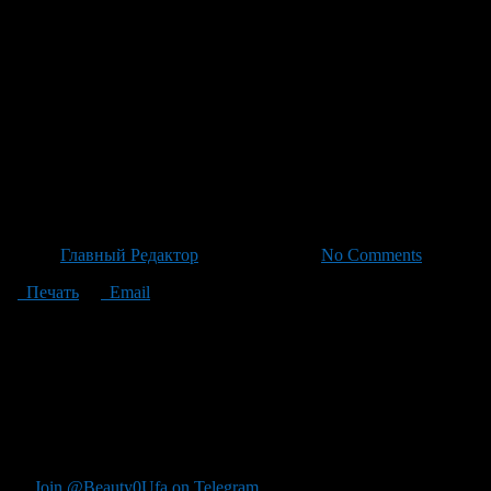
Уфимский театр на фестивале
особенным не только из-за к
итоговому спектаклю с чехов
едином проекте. Чеховские ф
Башкортостана будет воплощ
Автор
Главный Редактор
/ 01.07.2026 /
No Comments
Печать
Email
Уфимский Русский драматический театр Башкортостана примет 
сочинений». Это событие станет особенным не только из-за к
фрагмент одного произведения для самостоятельной постановк
участники будут работать над юмористическим наследием Анто
версию рассказа «Хористка», которая станет частью этого неп
фестиваля для участников предусмотрены мастер-классы по акт
увлекательным для всех его гостей и участников.
Join @Beauty0Ufa on Telegram