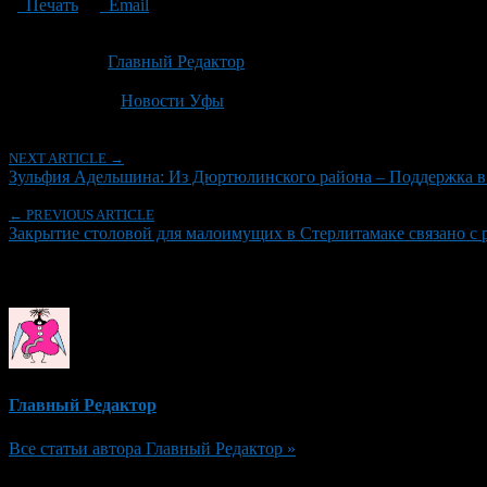
Печать
Email
Опубликовано: 1 месяц назад на 01.07.2026
Автор:
Главный Редактор
Последнее изминение 1 июля, 2026 @ 11:31 дп
Рубрики
Новости Уфы
NEXT ARTICLE →
Зульфия Адельшина: Из Дюртюлинского района – Поддержка в
← PREVIOUS ARTICLE
Закрытие столовой для малоимущих в Стерлитамаке связано с р
Об авторе
Главный Редактор
Все статьи автора Главный Редактор »