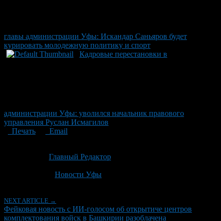
главы администрации Уфы: Искандар Саньяров будет
курировать молодежную политику и спорт
Кадровые перестановки в
администрации Уфы: уволился начальник правового
управления Руслан Исмагилов
Печать
Email
Опубликовано: 1 месяц назад на 30.06.2026
Автор:
Главный Редактор
Последнее изминение 30 июня, 2026 @ 10:46 пп
Рубрики
Новости Уфы
NEXT ARTICLE →
Фейковая новость с ИИ-голосом об открытиче центров
комплектования войск в Башкирии разоблачена