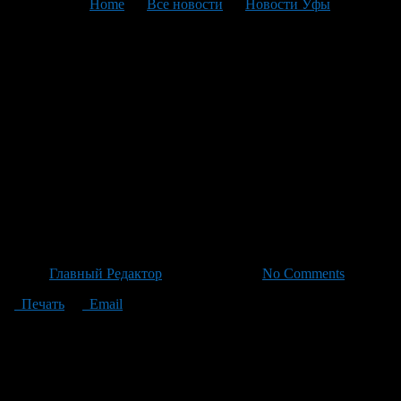
You are here:
Home
>
Все новости
>
Новости Уфы
>
Текущая статья
Прыгуны с парашютом
передали флаг Уфы после
рекордного прыжка и
обсудили новые планы на
встречу с Шариповым и
Васимовым
Автор
Главный Редактор
/ 30.06.2026 /
No Comments
Печать
Email
В ходе встречи в городской администрации исполняющий
обязанности главы Рустам Шарипов и глава городского
округа Марат Васимов встретились с Михаилом Корниенко и
Александром Лынником — участниками рекордного
стратосферного прыжка, который состоялся минувшим летом.