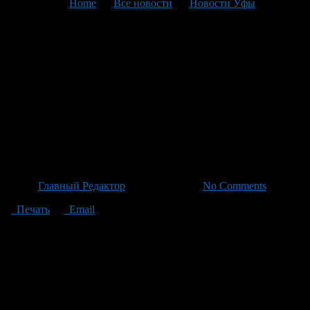
You are here:
Home
>
Все новости
>
Новости Уфы
>
Текущая статья
Молодой защитник
«Салавта»: Мухаммадлинов
переходит к АХЛ с
многомиллионным
контрактом
Автор
Главный Редактор
/ 30.06.2026 /
No Comments
Печать
Email
Шакир Мухамадуллин, известный защитником «Салавта
Юлаева», подписал однолетковый контракт с командой АХЛ
«Сан-Хосе Барракуда», сумма соглашения составляет 1
миллион долларов. Сразу после ухода из уфимского клуба в
апреле прошлого года, Мухаммадлинов перешел на правах
аренды от НХЛ команды «Нью-Джерси Девилз». В феврале
он дебютировал за новую команду. За минувшую кампанию