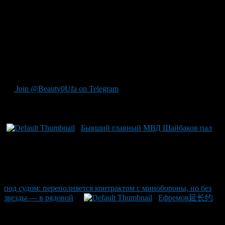
спортсмен, игравший в возрасте 24 лет, провел 50 матчей и
сумел забросить 12 очков (5 голов +7 передач). Это не просто
переход – это новая глава для Шакира Мухамадуллина с
возможным продвижением на высший уровень
североамериканского хоккея. Стоит отметить, что еще
несколько хоккеистов из «Салавата Юлаева» получили шанс
блеснуть в НХЛ после успешной работы уфимских тренеров
и команды.
Join @Beauty0Ufa on Telegram
Рекомендуем почитать:
Бывший главный МВД Шайбаков пал
под судом: переполняется контрактом с минобороны, но без
звезды — в рядовой
Ефремов延长约