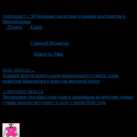
спецназист с 50 боевыми вылетами и новым контрактом в
Минобороны
Печать
Email
Опубликовано: 1 месяц назад на 30.06.2026
Автор:
Главный Редактор
Последнее изминение 30 июня, 2026 @ 8:46 пп
Рубрики
Новости Уфы
NEXT ARTICLE →
Первый форум нового координационного совета: план
развития башкирского кино на мировой арене
← PREVIOUS ARTICLE
Увеличение пособия опекунам и приёмным родителям: новые
суммы выплат вступают в силу с июля 2026 года
Об авторе