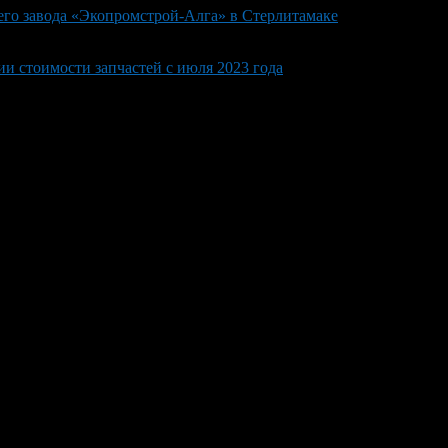
его завода «Экопромстрой-Алга» в Стерлитамаке
и стоимости запчастей с июля 2023 года