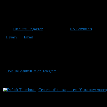
Многодетная Семья Удалось 
Пуховский
Автор
Главный Редактор
/ 30.06.2026 /
No Comments
Печать
Email
Многодетная семья находилась во сне в своем доме на переулк
к дому через надворные постройки. Мать немедленно разбужива
извещатель. Сразу после тревоги на место прибыли команды М
пострадал от возгорания. К счастью, никто не пострадал физич
также удалось предотвратить трагические последствия для здо
Join @Beauty0Ufa on Telegram
Рекомендуем почитать:
Серьезный пожар в селе Урмантау: много