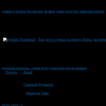
семья осталась без жилья, хозяин дома получил тяжелые ожоги
Три дети и семья на берегу Веры: экстре
падения потолка, семья ждет спасение после аварии
Печать
Email
Опубликовано: 1 месяц назад на 30.06.2026
Автор:
Главный Редактор
Последнее изминение 30 июня, 2026 @ 1:01 пп
Рубрики
Новости Уфы
NEXT ARTICLE →