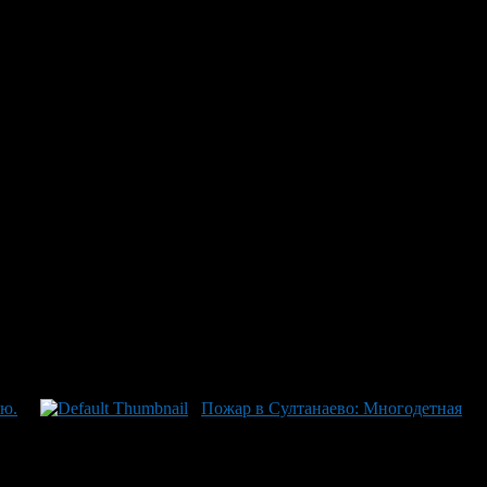
ожар Дома На Переулке
й сарарай во дворе внезапно загорелся. Огонь быстро перешел
устыми дымами точно в тот момент, как заработал пожарный
даря их действиям огонь был ликвидирован, но дом серьезно
ки до тех пор пока найдут новое жилье. В соседнем Уфе пожару
шестеро человек были успешно эвакуированы из горящего дома.
лю.
Пожар в Султанаево: Многодетная