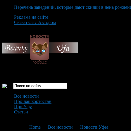
Перечень заведений, которые дают скидки в день рожден
Реклама на сайте
Связаться с Автором
Friday August 7th, 2026
Только самые интересные новости города Уфа
Все новости
Про Башкортостан
Про Уфу
Статьи
Loading...
You are here:
Home
>
Все новости
>
Новости Уфы
>
Текущая