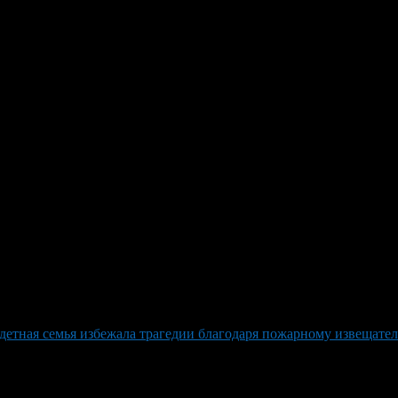
Эвакуировать До Внезапного П
е Пуховский, когда мать услышала странные хлопки и полыхающи
ла всех – муж и четверо детей, вместе выбежали из дома под г
ЧС России и госкомитета Республики Башкортостан по ЧС. Благо
ески. В это время семья находится под надежной опекой у бабуш
ровья жителей с участием спасателей – всего за последние дни 
детная семья избежала трагедии благодаря пожарному извещате