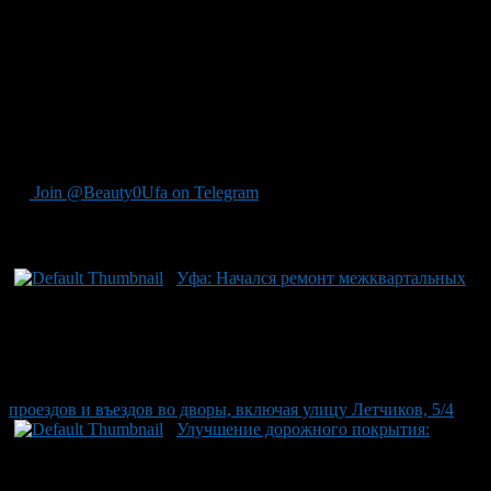
Отличительные перемены также происходят в Октябрьском
районе, где работа на большинстве участков близится к
завершению, особенно это заметно в Сипайлово. Программа
«Дорога к дому», запущенная в этом году для комплексного
развития инфраструктуры Уфы, дополняет программу
«Дорогу к знаниям», предполагающую улучшение
пешеходных путей к учебным заведениям: 49 школ и детских
садов уже включены в этот проект.
Join @Beauty0Ufa on Telegram
Рекомендуем почитать:
Уфа: Начался ремонт межквартальных
проездов и въездов во дворы, включая улицу Летчиков, 5/4
Улучшение дорожного покрытия: