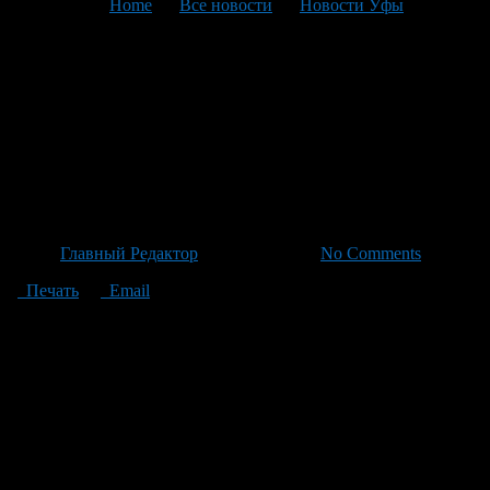
You are here:
Home
>
Все новости
>
Новости Уфы
>
Текущая статья
Уфа преображается:
Программа «Дорога к дому»
меняет облик городских
районов
Автор
Главный Редактор
/ 30.06.2026 /
No Comments
Печать
Email
В Уфе активно продвигается программа «Дорога к дому»: в
городе продолжают благоустройство дворовых проходов и
межквартальных проездов, нацеленных на улучшение
инфраструктуры. Всего предстоит привести в порядок более
64 тысяч квадратных метров в 80 проблемных зонах по всему
городу. Наблюдаем впечатляющий успех в
Орджоникидзевском районе: ремонт уже завершен на
ключевых участках таких улиц как Шота Руставели, 27; ул. 40
лет Октября, 5-9 и пр. Октября с адресами 125, 127, 131 и 180.