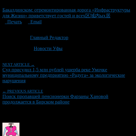
Бакалдинском: отремонтированная дорога «Инфраструктуры
для Жизни» приветствует гостей и всех区域内ых居
Печать
Email
Опубликовано: 1 месяц назад на 30.06.2026
Автор:
Главный Редактор
Последнее изминение 30 июня, 2026 @ 12:01 пп
Рубрики
Новости Уфы
NEXT ARTICLE →
Суд присудил 1,5 млн рублей ущерба реке Умочке
муниципальному предприятию «Радуга» за экологические
нарушения
← PREVIOUS ARTICLE
Поиск пропавшей пенсионерки Фарзаны Хановой
продолжается в Бирском районе
Об авторе