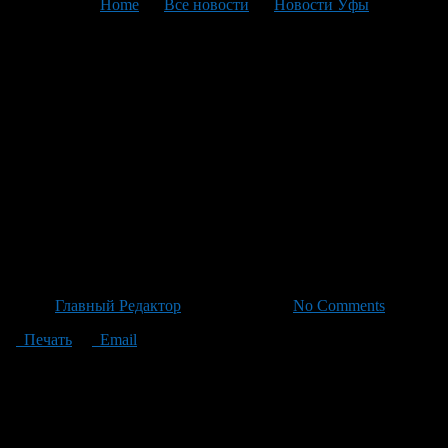
You are here:
Home
>
Все новости
>
Новости Уфы
>
Текущая статья
Мишустин подписал
распоряжение о закупке
школьного транспорта для
регионов: Башкирия получит
59 современных автобусов до
конца 2026 года
Автор
Главный Редактор
/ 30.06.2026 /
No Comments
Печать
Email
Председатель правительства Михаил Мишустин подписал
распоряжение о закупке и распределении школьных автобусов
отечественного производства для регионов страны, включая
Башкирию, которая получит 59 современных машин разных
вместимостей: от до 12 человек до более чем на 25