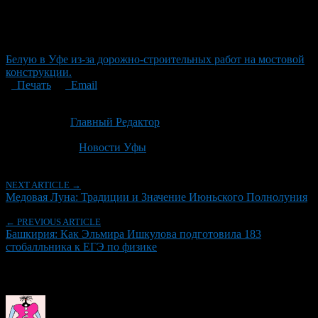
Белую в Уфе из-за дорожно-строительных работ на мостовой
конструкции.
Печать
Email
Опубликовано: 1 месяц назад на 30.06.2026
Автор:
Главный Редактор
Последнее изминение 30 июня, 2026 @ 12:31 дп
Рубрики
Новости Уфы
NEXT ARTICLE →
Медовая Луна: Традиции и Значение Июньского Полнолуния
← PREVIOUS ARTICLE
Башкирия: Как Эльмира Ишкулова подготовила 183
стобалльника к ЕГЭ по физике
Об авторе