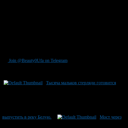
Башкортостана. Евгений Глинкин, главный специалист-
эксперт Уфимской межрайонной службы охраны животного
мира минэкологии РБ, подчеркнул, что процесс от выплавки
до адаптации стерляди требует тщательного соблюдения всех
этапов. Это мероприятие является частью нацпроекта
«Экологическое благополучие», направленного на
восстановление экосистемы и компенсацию ранее
причиненного ущерба окружающей среде. Таким образом,
Белая вновь пополнилась молодыми особями в рамках
масштабной экопротекции.
Join @Beauty0Ufa on Telegram
Рекомендуем почитать:
Тысяча мальков стерляди готовится
выпустить в реку Белую.
Мост через