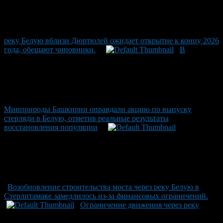
реку Белую вблизи Дюртюлей ожидает открытие к концу 2026
года, обещают чиновники.
В
Минприроды Башкирии оправдали акцию по выпуску
стерляди в Белую, отметив реальные результаты
восстановления популяции
Возобновление строительства моста через реку Белую в
Стерлитамаке замедлилось из-за финансовых ограничений.
Ограничение движения через реку