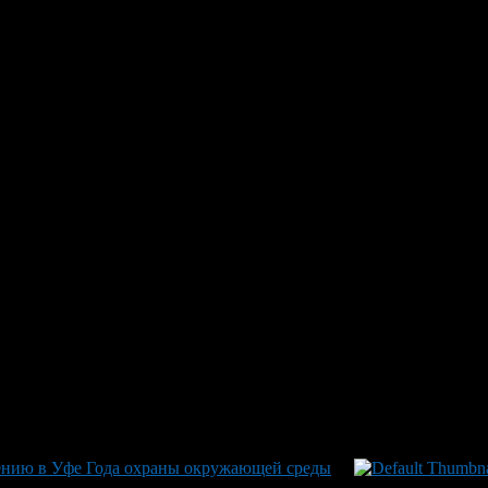
по стратегии национальной п
арственной национальной политики РФ, подписанный Радием Ха
региона будет контролировать выполнение плана, а отчеты о х
ать и утвердить свои планы мероприятий в соответствии с этой
его состав включены разнообразные акции, такие как научно-пр
 памятных мест в честь истории России, а также международны
ения башкирского языка за пределами Башкирии и организацию 
— конкурс «Образцовая башкирская семья» и фестиваль коневод
я единство культур и их развитие на фоне национального культу
ению в Уфе Года охраны окружающей среды