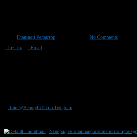
Утвержден план мероприятий 
года
Автор
Главный Редактор
/ 29.06.2026 /
No Comments
Печать
Email
В Башкирии утвержден план мероприятий по стратегии госуд
официальном портале правовой информации РБ. Правительство 
каждого года. Муниципальным властям рекомендовано разработ
2026 по 2028 год со своими ответственными исполнителями. В 
профильные смены для учащихся национальных школ, создание
«Башкирский диктант». Планы также включают поддержку изуч
Родины, таких как Миннигали Шаймуратов. Среди мероприятий 
отмечаться Год единства народов России в регионе, подчеркива
Join @Beauty0Ufa on Telegram
Рекомендуем почитать:
Утвержден план мероприятий по провед