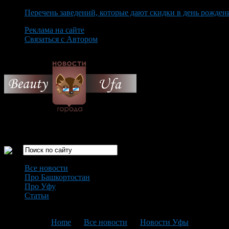
Перечень заведений, которые дают скидки в день рожден
Реклама на сайте
Связаться с Автором
Friday August 7th, 2026
Только самые интересные новости города Уфа
Все новости
Про Башкортостан
Про Уфу
Статьи
Loading...
You are here:
Home
>
Все новости
>
Новости Уфы
>
Текущая