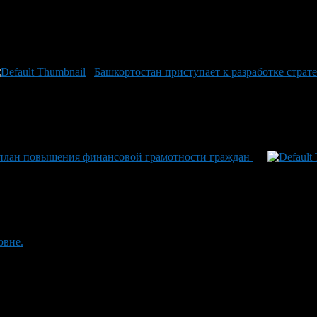
Башкортостан приступает к разработке страт
 план повышения финансовой грамотности граждан
овне.