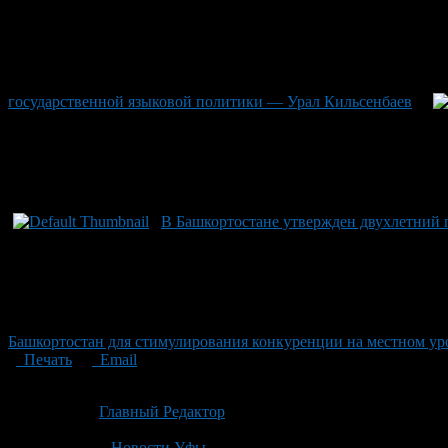
государственной языковой политики — Урал Кильсенбаев
В Башкортостане утвержден двухлетний
Башкортостан для стимулирования конкуренции на местном ур
Печать
Email
Опубликовано: 1 месяц назад на 29.06.2026
Автор:
Главный Редактор
Последнее изминение 29 июня, 2026 @ 10:16 пп
Рубрики
Новости Уфы