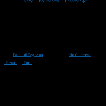
You are here:
Home
>
Все новости
>
Новости Уфы
>
Текущая статья
Подростковая пострадавшая
из аварии эвакуирована по
санавиации для лечения в
Уфе
Автор
Главный Редактор
/ 29.06.2026 /
No Comments
Печать
Email
Несовершеннолетняя пострадавшая, которая попала в аварию
прошлой недели, сегодня была эвакуирована по санавиации
из Белорецкой ЦРБ в Уфу для продолжения лечения в
Республиканской детской клинической больнице. Как заявил
министр здравоохранения РБ Айрат Рахматуллин, состояние
девочки оценивается как средней степени тяжести. Ранее,
после столкновения двух автомобилей в Белорецком районе, в
больницу были доставлены также трое взрослых и два
ребёнка с менее серьёзными повреждениями.