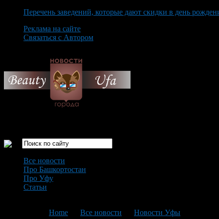
Перечень заведений, которые дают скидки в день рожден
Реклама на сайте
Связаться с Автором
Saturday August 8th, 2026
Только самые интересные новости города Уфа
Все новости
Про Башкортостан
Про Уфу
Статьи
Loading...
You are here:
Home
>
Все новости
>
Новости Уфы
>
Текущая