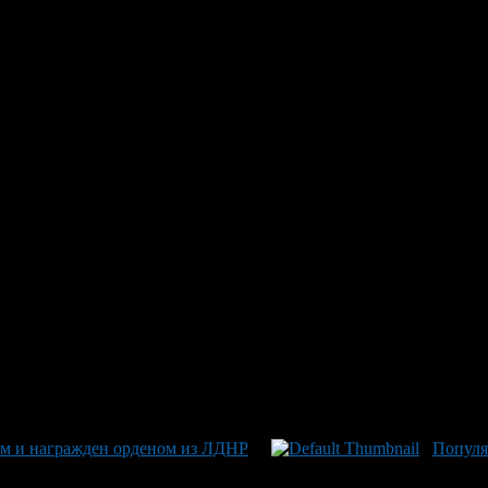
 под Припев «Не В „Титанике
м «Не надо паники, ведь мы не в „Титанике“», оказался на гра
воими захватывающими историями. На видеозаписи видно, как д
альту рассеяны, но вмешался сотрудник полиции, и дело не дошл
о. А вот один из горожан замечает: «Раньше тут драк было зна
города со своими необычными обитателями!», добавляет забавный
десь следы смелого дизайна Маргариты Куприяновой, который в 
оем и награжден орденом из ЛДНР
Популя