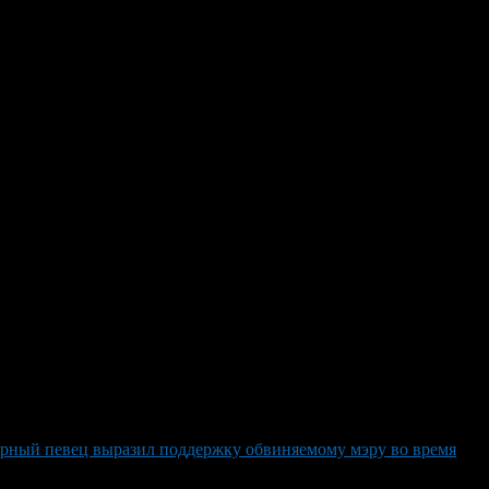
“» — Случайный Репортёр Из
ни приключений, когда прибыл в Уфу и попал свидетелем
вое молодых людей крепко держатся друг за друга, третий
о до худшего. “Вчерний опыт заставил меня присмотреться к
чительно больше!» Другие шутки над этим местом идут не на
 твиттерский намек о загадочности района. Впрочем,
своё время игнорировали указания от городских планов
рный певец выразил поддержку обвиняемому мэру во время