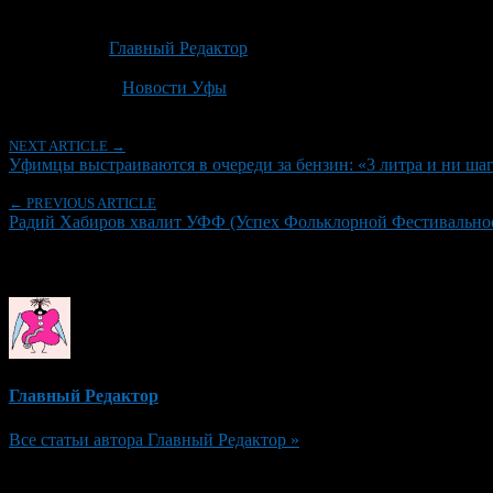
Опубликовано: 1 месяц назад на 29.06.2026
Автор:
Главный Редактор
Последнее изминение 29 июня, 2026 @ 12:16 пп
Рубрики
Новости Уфы
NEXT ARTICLE →
Уфимцы выстраиваются в очереди за бензин: «3 литра и ни ш
← PREVIOUS ARTICLE
Радий Хабиров хвалит УФФ (Успех Фольклорной Фестивальнос
Об авторе
Главный Редактор
Все статьи автора Главный Редактор »
Добавить комментарий