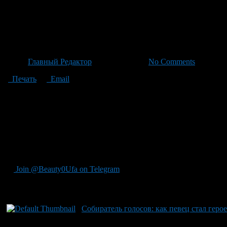
Певец-Просветитель Отдыхал
Черниковки Уфы
Автор
Главный Редактор
/ 29.06.2026 /
No Comments
Печать
Email
Певец из Казахстана, известный хитом «Принцесса», с припево
шумной потасовки в Черниковке — районе, который известен с
старается их разнять. Вокруг осколки разбитых бутылок по асф
Черниковке заново”, — с юмором комментирует очевидец в виде
убыль, например, «Черная гавань – это уже мифическая часть 
Черниковка прославилась и своей уникальной архитектурой: з
развития.
Join @Beauty0Ufa on Telegram
Рекомендуем почитать:
Собиратель голосов: как певец стал гер