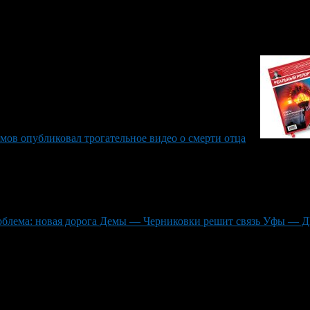
мов опубликовал трогательное видео о смерти отца
облема: новая дорога Демы — Черниковки решит связь Уфы — 