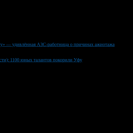
агу» — удивлённая АЗС-работница о причинах ажиотажа
ти): 1100 юных талантов покорили Уфу