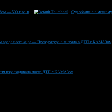
Зом — 500 тыс. р
Суд обвинил в мелкому 
ом вреде пассажира — Прокуратура выиграла в ДТП с КАМАЗом
ысяч израсходована после ДТП с КАМАЗом