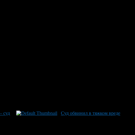
 многомиллионной рубке
зопилы и манипулятора марки «КамАЗ» осуществил незаконную
еса более чем на 370 тысяч рублей. Уголовное дело дошло до
дения генетической экспертизы. Стоит отметить, что
и порой не обходилось без происшествий: например, одна
— суд
Суд обвинил в тяжком вреде