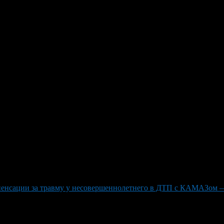
инский суд рассмотрел дело о
ом»
атуры Республики Башкортостан, местный житель с помощью бен
ничества. Этот противоправный акт повлек за собой ущерб для л
го, как неправомерные действия были доказаны с помощью прове
бвинениям. Отметим также, что у других экс-туристов Башкири
ой травмой.
мпенсации за травму у несовершеннолетнего в ДТП с КАМАЗом 