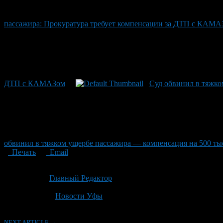
пассажира: Прокуратура требует компенсации за ДТП с КАМА
ДТП с КАМАЗом
Суд обвинил в тяжк
обвинил в тяжком ущербе пассажира — компенсация на 500 т
Печать
Email
Опубликовано: 1 месяц назад на 29.06.2026
Автор:
Главный Редактор
Последнее изминение 29 июня, 2026 @ 11:31 дп
Рубрики
Новости Уфы
NEXT ARTICLE →