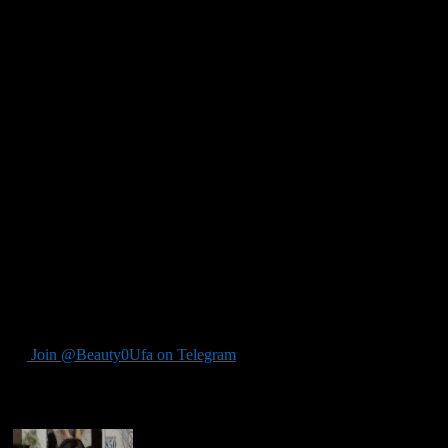
подопечными: от простых бесед до тщательных медицинских
процедур, включая обработку желтухи у некоторых малышей
— это место она называет «оркестром поющих детей», где
каждый требует особенного внимания и чуткости врача. Ее
работа не знает перерывов – круглосуточно забота о
маленьких пациентах продолжается с кормлением и
перевозкой к мамам на процедуры. В отделении встречаются
малыши, пережившие кесарево сечение или борющиеся с
желтухой после рождения — это требует от врачей как уха
Хамматшиной особой чуткости и внимания. «Желтуха
появляется по разным причинам: от снижения веса до
несовместимости групп крови между матерью и ребенком», –
пояснила она в ответ на вопросы о причинах состояния
новорожденных. Ее работа, сочетающая опыт из поездок для
поддержки коллег в других регионах как недавнее участие в
миссии в Луганске, демонстрирует уникальное сочетание
профессионального мастерства с любовью к своим маленьким
пациентам.
Join @Beauty0Ufa on Telegram
Рекомендуем почитать: