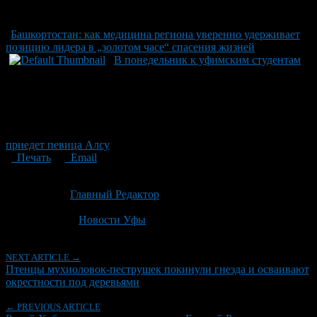
Башкортостан: как медицина региона уверенно удерживает
позицию лидера в „золотом часе“ спасения жизней
В понедельник к уфимским студентам
приедет певица Алсу
Печать
Email
Опубликовано: 1 месяц назад на 29.06.2026
Автор:
Главный Редактор
Последнее изминение 29 июня, 2026 @ 9:01 дп
Рубрики
Новости Уфы
NEXT ARTICLE →
Птенцы мухиоловок-пеструшек покинули гнезда и осваивают
окрестности под деревьями
← PREVIOUS ARTICLE