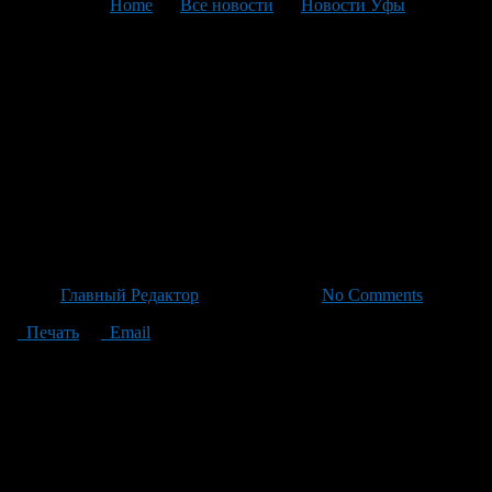
You are here:
Home
>
Все новости
>
Новости Уфы
>
Текущая статья
Радий Хабиров: ключевые
решения и прогнозы главы
Башкортостана обсуждаются
в новом формате общения с
экспертами
Автор
Главный Редактор
/ 29.06.2026 /
No Comments
Печать
Email
В понедельник, 22 июня, были раскрыты подробности
состоявшейся 19 июня встречи Главы Башкортостана с
политологами и экспертным сообществом региона. В ходе
обстоятельного разговора Радий Хабиров поделился своим
видением ключевых решений по актуальным вопросам
текущего периода и ответил на вопросы участников встречи.
Об этом сообщает BeautyUfa.ru.